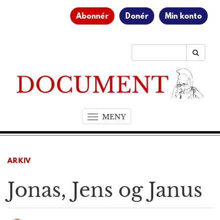
Abonnér
Donér
Min konto
MENY
T
o
g
g
ARKIV
l
e
Jonas, Jens og Janus
n
a
v
i