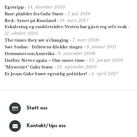
14. desember 2010
Egotripp
-
7. juli 2016
Bare pladder fra Gahr Støre
-
14. mars 2017
Red.: Synet på Russland
-
Eskalering og snubletråder. Vesten har gjort seg selv svak
-
11. oktober 2016
7. mars 2006
The times they are a'changing
-
9. januar 2011
Sør-Sudan - frihetens klokke ringer
-
8. november 2008
Drømmer om Amerika
-
25. januar 2006
Darfur: Never again = One more time
-
19. september 2009
"Mysteriet" Gahr Støre
-
3. april 2017
Er Jonas Gahr Støre egentlig politiker?
-
Støtt oss
Kontakt/tips oss