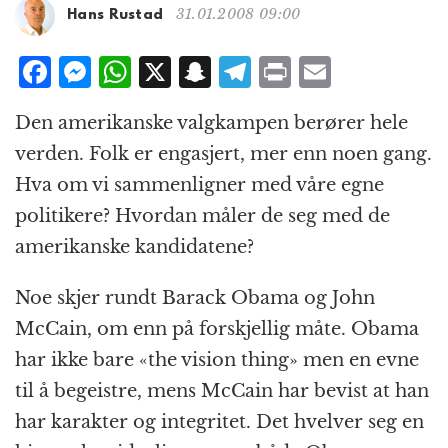
g
31.01.2008 09:00
Hans Rustad
a
t
F
M
W
X
S
T
P
E
i
a
e
h
n
el
ri
m
o
Den amerikanske valgkampen berører hele
n
c
ss
at
a
e
n
ai
verden. Folk er engasjert, mer enn noen gang.
e
e
s
p
g
t
l
Hva om vi sammenligner med våre egne
b
n
A
c
r
politikere? Hvordan måler de seg med de
o
g
p
h
a
amerikanske kandidatene?
o
e
p
at
m
k
r
Noe skjer rundt Barack Obama og John
McCain, om enn på forskjellig måte. Obama
har ikke bare «the vision thing» men en evne
til å begeistre, mens McCain har bevist at han
har karakter og integritet. Det hvelver seg en