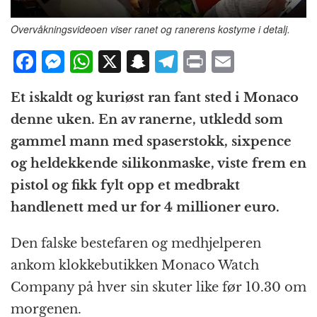
Overvåkningsvideoen viser ranet og ranerens kostyme i detalj.
F
M
W
X
S
T
P
E
a
e
h
n
el
ri
m
Et iskaldt og kuriøst ran fant sted i Monaco
c
ss
at
a
e
n
ai
denne uken. En av ranerne, utkledd som
e
e
s
p
g
t
l
gammel mann med spaserstokk, sixpence
b
n
A
c
r
og heldekkende silikonmaske, viste frem en
o
g
p
h
a
pistol og fikk fylt opp et medbrakt
o
e
p
at
m
handlenett med ur for 4 millioner euro.
k
r
Den falske bestefaren og medhjelperen
ankom klokkebutikken Monaco Watch
Company på hver sin skuter like før 10.30 om
morgenen.