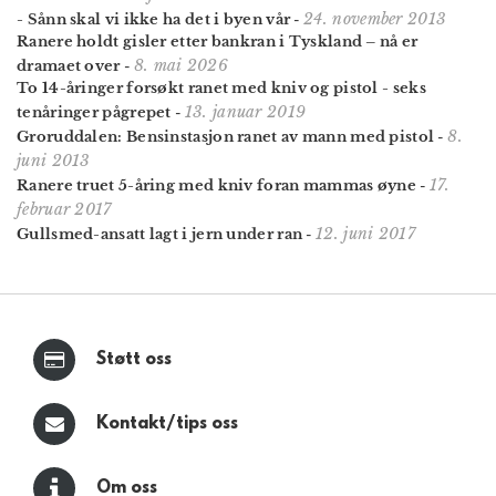
24. november 2013
- Sånn skal vi ikke ha det i byen vår
-
Ranere holdt gisler etter bankran i Tyskland – nå er
8. mai 2026
dramaet over
-
To 14-åringer forsøkt ranet med kniv og pistol - seks
13. januar 2019
tenåringer pågrepet
-
8.
Groruddalen: Bensinstasjon ranet av mann med pistol
-
juni 2013
17.
Ranere truet 5-åring med kniv foran mammas øyne
-
februar 2017
12. juni 2017
Gullsmed-ansatt lagt i jern under ran
-
Støtt oss
Kontakt/tips oss
Om oss