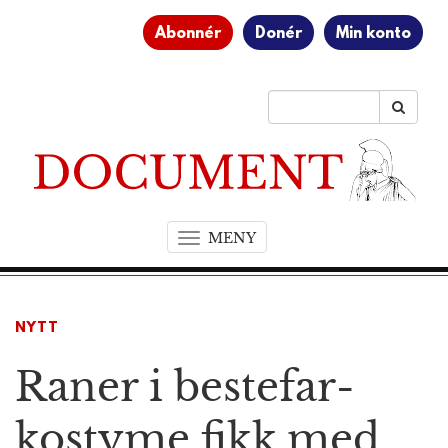
Abonnér
Donér
Min konto
MENY
T
o
g
g
NYTT
l
e
Raner i bestefar­
n
a
v
kostyme fikk med
i