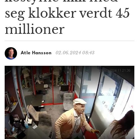
g
seg klokker verdt 45
a
t
millioner
i
o
n
02.06.2024 08:43
Atle Hansson