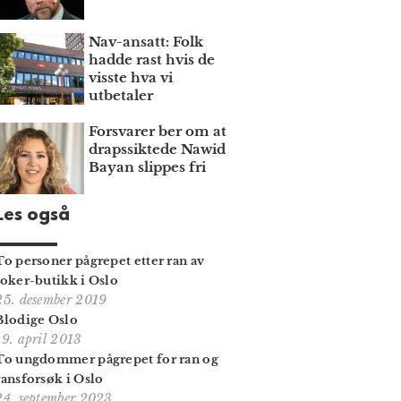
Nav-ansatt: Folk
hadde rast hvis de
visste hva vi
utbetaler
Forsvarer ber om at
draps­siktede Nawid
Bayan slippes fri
Les også
To personer pågrepet etter ran av
Joker-butikk i Oslo
25. desember 2019
Blodige Oslo
19. april 2013
To ungdommer pågrepet for ran og
ransforsøk i Oslo
24. september 2023