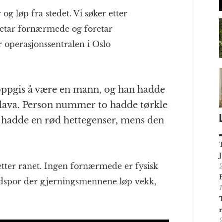
g løp fra stedet. Vi søker etter
etar fornærmede og foretar
r operasjonssentralen i Oslo
ppgis å være en mann, og han hadde
klava. Person nummer to hadde tørkle
e hadde en rød hettegenser, mens den
etter ranet. Ingen fornærmede er fysisk
odspor der gjerningsmennene løp vekk,