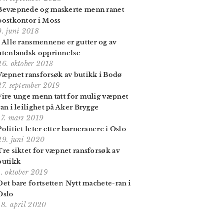
Bevæpnede og maskerte menn ranet
postkontor i Moss
9. juni 2018
- Alle ransmennene er gutter og av
utenlandsk opprinnelse
26. oktober 2013
Væpnet ransforsøk av butikk i Bodø
27. september 2019
Fire unge menn tatt for mulig væpnet
ran i leilighet på Aker Brygge
17. mars 2019
Politiet leter etter barneranere i Oslo
29. juni 2020
Tre siktet for væpnet ransforsøk av
butikk
1. oktober 2019
Det bare fortsetter: Nytt machete-ran i
Oslo
18. april 2020