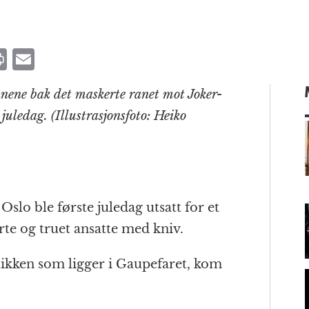
P
E
ri
m
nnene bak det maskerte ranet mot Joker-
n
ai
juledag. (Illustrasjonsfoto: Heiko
t
l
m
slo ble første juledag utsatt for et
te og truet ansatte med kniv.
kken som ligger i Gaupefaret, kom