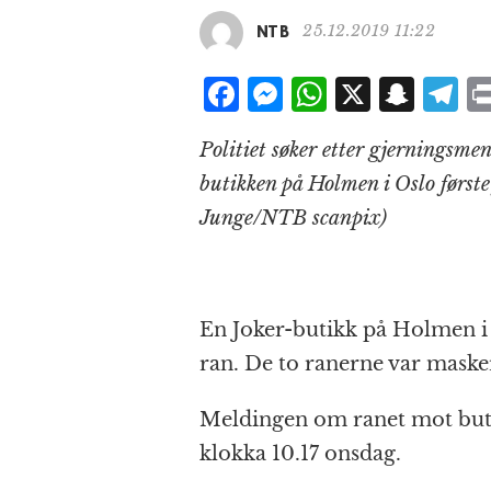
25.12.2019 11:22
NTB
F
M
W
X
S
T
a
e
h
n
el
Politiet søker etter gjerningsme
c
ss
at
a
e
butikken på Holmen i Oslo første 
e
e
s
p
g
Junge/NTB scanpix)
b
n
A
c
r
o
g
p
h
a
o
e
p
at
En Joker-butikk på Holmen i O
k
r
ran. De to ranerne var masker
Meldingen om ranet mot buti
klokka 10.17 onsdag.