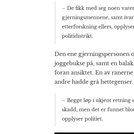
– De fikk med seg noen varer o
gjerningsmennene, samt ivar
etterforskning ellers, opplyse
politidistrikt.
Den ene gjerningspersonen o
joggebukse på, samt en bala
foran ansiktet. En av ranern
andre hadde grå hettegenser.
– Begge løp i ukjent retning 
skadd, men det er funnet bl
opplyser politiet.