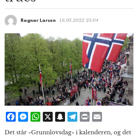
g
a
t
16.05.2022 23:04
Ragnar Larsen
i
o
n
F
M
W
X
S
T
P
E
a
e
h
n
el
ri
m
Det står «Grunnlovsdag» i kalenderen, og det
c
ss
at
a
e
n
ai