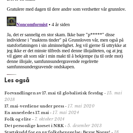
Les også
15. mai
Forvandlingen av 17. mai til globalistisk festdag
-
2018
17. mai 2020
17. mai-verdiene under press
-
17. mai 2024
En annerledes 17. mai
-
7. oktober 2014
Folk og elite
-
5. desember 2013
Det personlige korset i NRK
-
18.
Startskudd for en ny folkebevegelse: Bevar Norge!
-