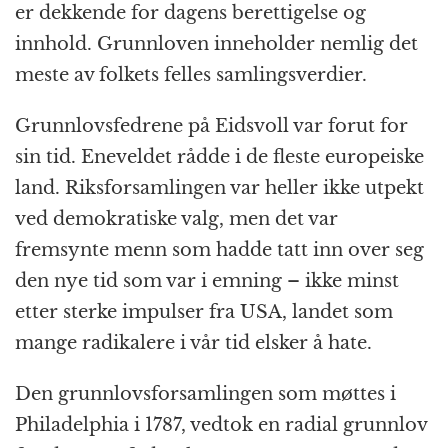
er dekkende for dagens berettigelse og
e
e
s
p
g
t
l
innhold. Grunnloven inneholder nemlig det
b
n
A
c
r
meste av folkets felles samlingsverdier.
o
g
p
h
a
o
e
p
at
m
Grunnlovsfedrene på Eidsvoll var forut for
k
r
sin tid. Eneveldet rådde i de fleste europeiske
land. Riksforsamlingen var heller ikke utpekt
ved demokratiske valg, men det var
fremsynte menn som hadde tatt inn over seg
den nye tid som var i emning – ikke minst
etter sterke impulser fra USA, landet som
mange radikalere i vår tid elsker å hate.
Den grunnlovsforsamlingen som møttes i
Philadelphia i 1787, vedtok en radial grunnlov