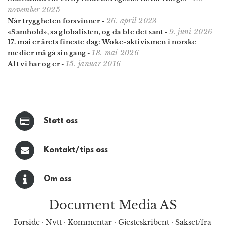
november 2025
26. april 2023
Når tryggheten forsvinner
-
9. juni 2026
«Samhold», sa globalisten, og da ble det sant
-
17. mai er årets fineste dag: Woke-aktivismen i norske
18. mai 2026
medier må gå sin gang
-
15. januar 2016
Alt vi har og er
-
Støtt oss
Kontakt/tips oss
Om oss
Document Media AS
Forside
·
Nytt
·
Kommentar
·
Gjesteskribent
·
Sakset/fra