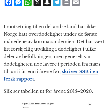
F
M
W
X
S
T
P
E
a
e
h
n
el
ri
m
c
ss
at
a
e
n
ai
e
e
s
p
g
t
l
I motsetning til en del andre land har ikke
b
n
A
c
r
Norge hatt overdødelighet under de første
o
g
p
h
a
månedene av koronapandemien. Det har vært
o
e
p
at
m
litt forskjellig utvikling i dødelighet i ulike
k
r
deler av befolkningen, men generelt var
dødeligheten noe lavere i perioden fra mars
til juni i år enn i årene før,
skriver SSB i en
fersk rapport
.
Slik ser tabellen ut for årene 2015–2020: