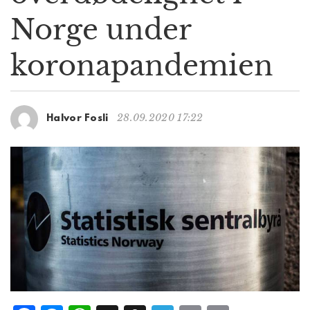
g
Norge under
a
t
koronapandemien
i
o
n
28.09.2020 17:22
Halvor Fosli