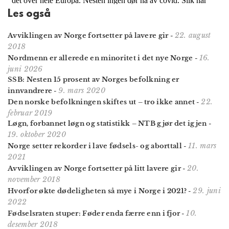
Les også
22. august
Avviklingen av Norge fortsetter på lavere gir
-
2018
16.
Nordmenn er allerede en minoritet i det nye Norge
-
juni 2026
SSB: Nesten 15 prosent av Norges befolkning er
9. mars 2020
innvandrere
-
22.
Den norske befolkningen skiftes ut – tro ikke annet
-
februar 2019
Løgn, forbannet løgn og statistikk – NTB gjør det igjen
-
19. oktober 2020
11. mars
Norge setter rekorder i lave fødsels- og aborttall
-
2021
20.
Avviklingen av Norge fortsetter på litt lavere gir
-
november 2018
29. juni
Hvorfor økte dødeligheten så mye i Norge i 2021?
-
2022
10.
Fødselsraten stuper: Føder enda færre enn i fjor
-
desember 2018