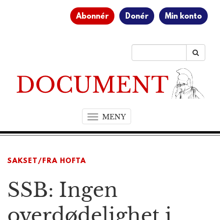
Abonnér
Donér
Min konto
MENY
T
o
g
g
SAKSET/FRA HOFTA
l
e
SSB: Ingen
n
a
v
overdødelighet i
i