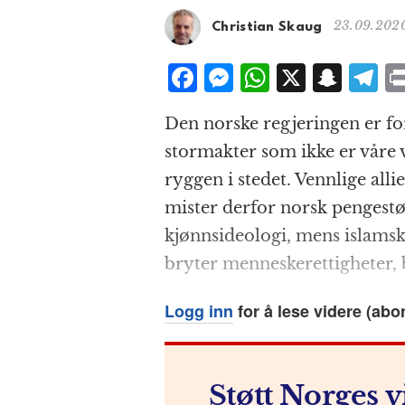
23.09.2020
Christian Skaug
F
M
W
X
S
T
a
e
h
n
el
Den norske regjeringen er for 
c
ss
at
a
e
stormakter som ikke er våre 
e
e
s
p
g
ryggen i stedet. Vennlige all
b
n
A
c
r
mister derfor norsk pengestø
o
g
p
h
a
kjønnsideologi, mens islams
o
e
p
at
bryter menneskerettigheter, 
k
r
Logg inn
for å lese videre (abo
Støtt Norges v