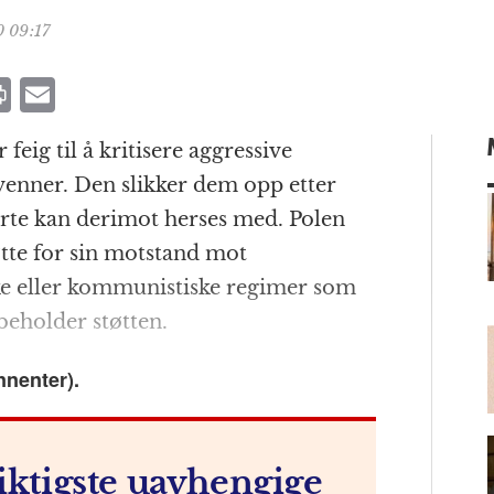
 09:17
P
E
ri
m
feig til å kritisere aggressive
n
ai
venner. Den slikker dem opp etter
t
l
ierte kan derimot herses med. Polen
tte for sin motstand mot
ke eller kommunistiske regimer som
m
beholder støtten.
nnenter).
iktigste uavhengige