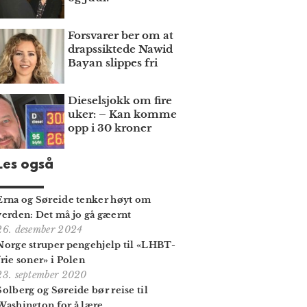
Forsvarer ber om at
draps­siktede Nawid
Bayan slippes fri
Dieselsjokk om fire
uker: – Kan komme
opp i 30 kroner
Les også
Erna og Søreide tenker høyt om
verden: Det må jo gå gæernt
26. desember 2024
Norge struper pengehjelp til «LHBT-
frie soner» i Polen
23. september 2020
Solberg og Søreide bør reise til
Washington for å lære