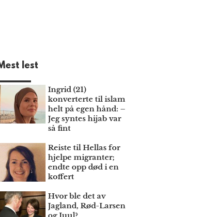
Mest lest
Ingrid (21)
konverterte til islam
helt på egen hånd: –
Jeg syntes hijab var
så fint
Reiste til Hellas for
hjelpe migranter;
endte opp død i en
koffert
Hvor ble det av
Jagland, Rød-Larsen
og Juul?