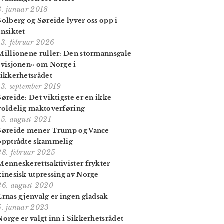
8. januar 2018
Solberg og Søreide lyver oss opp i
ansiktet
13. februar 2026
Millionene ruller: Den stormannsgale
«visjonen» om Norge i
sikkerhetsrådet
13. september 2019
Søreide: Det viktigste er en ikke-
voldelig maktoverføring
15. august 2021
Søreide mener Trump og Vance
opptrådte skammelig
28. februar 2025
Menneskeretts­aktivister frykter
kinesisk utpressing av Norge
26. august 2020
Ernas gjenvalg er ingen gladsak
5. januar 2023
Norge er valgt inn i Sikkerhetsrådet