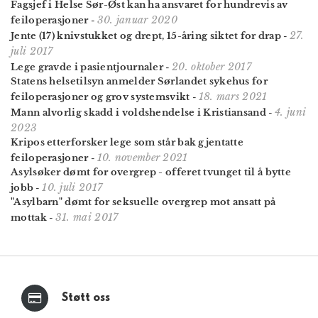
Fagsjef i Helse Sør-Øst kan ha ansvaret for hundrevis av
30. januar 2020
feiloperasjoner
-
27.
Jente (17) knivstukket og drept, 15-åring siktet for drap
-
juli 2017
20. oktober 2017
Lege gravde i pasientjournaler
-
Statens helsetilsyn anmelder Sørlandet sykehus for
18. mars 2021
feiloperasjoner og grov systemsvikt
-
4. juni
Mann alvorlig skadd i voldshendelse i Kristiansand
-
2023
Kripos etterforsker lege som står bak gjentatte
10. november 2021
feiloperasjoner
-
Asylsøker dømt for overgrep - offeret tvunget til å bytte
10. juli 2017
jobb
-
"Asylbarn" dømt for seksuelle overgrep mot ansatt på
31. mai 2017
mottak
-
Støtt oss