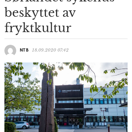
g
beskyttet av
a
t
fryktkultur
i
o
n
18.09.2020 07:42
NTB