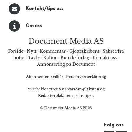
Kontakt/tips oss
Om oss
Document Media AS
Forside
·
Nytt
·
Kommentar
·
Gjesteskribent
·
Sakset/fra
hofta
·
Tavle
·
Kultur
·
Butikk/forlag
·
Kontakt oss
·
Annonsering på Document
Abonnementsvilkår
·
Personvernerklæring
Vi arbeider etter
Vær Varsom-plakaten
og
Redaktørplakatens
prinsipper.
© Document Media AS 2026
Følg oss