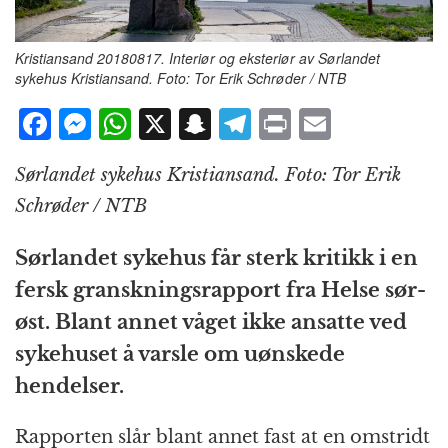
Kristiansand 20180817. Interiør og eksteriør av Sørlandet
sykehus Kristiansand. Foto: Tor Erik Schrøder / NTB
F
M
W
X
S
T
P
E
a
e
h
n
el
ri
m
Sørlandet sykehus Kristiansand. Foto: Tor Erik
c
ss
at
a
e
n
ai
Schrøder / NTB
e
e
s
p
g
t
l
b
n
A
c
r
Sørlandet sykehus får sterk kritikk i en
o
g
p
h
a
fersk granskningsrapport fra Helse sør-
o
e
p
at
m
øst. Blant annet våget ikke ansatte ved
k
r
sykehuset å varsle om uønskede
hendelser.
Rapporten slår blant annet fast at en omstridt