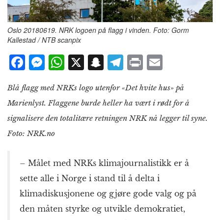
Oslo 20180619. NRK logoen på flagg i vinden. Foto: Gorm
Kallestad / NTB scanpix
F
M
W
X
S
T
P
E
a
e
h
n
el
ri
m
Blå flagg med NRKs logo utenfor «Det hvite hus» på
c
ss
at
a
e
n
ai
Marienlyst. Flaggene burde heller ha vært i rødt for å
e
e
s
p
g
t
l
signalisere den totalitære retningen NRK nå legger til syne.
b
n
A
c
r
Foto: NRK.no
o
g
p
h
a
o
e
p
at
m
– Målet med NRKs klimajournalistikk er å
k
r
sette alle i Norge i stand til å delta i
klimadiskusjonene og gjøre gode valg og på
den måten styrke og utvikle demokratiet,