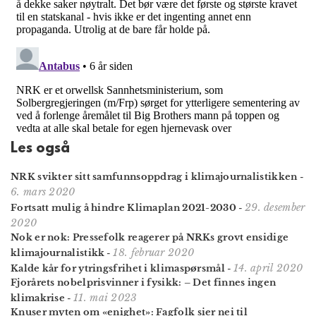
Les også
NRK svikter sitt samfunns­oppdrag i klima­journalistikken
-
6. mars 2020
29. desember
Fortsatt mulig å hindre Klimaplan 2021-2030
-
2020
Nok er nok: Pressefolk reagerer på NRKs grovt ensidige
18. februar 2020
klimajournalistikk
-
14. april 2020
Kalde kår for ytringsfrihet i klimaspørsmål
-
Fjorårets nobel­pris­vinner i fysikk: – Det finnes ingen
11. mai 2023
klima­krise
-
Knuser myten om «enighet»: Fagfolk sier nei til