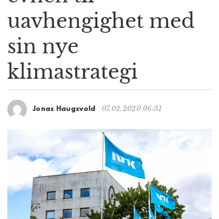
g
uavhengighet med
a
t
sin nye
i
o
n
klimastrategi
07.02.2020 06:31
Jonas Haugsvold