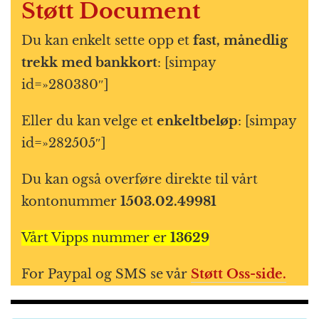
Støtt Document
Du kan enkelt sette opp et
fast, månedlig
trekk med bankkort
: [simpay
id=»280380″]
Eller du kan velge et
enkeltbeløp
: [simpay
id=»282505″]
Du kan også overføre direkte til vårt
kontonummer
1503.02.49981
Vårt Vipps nummer er
13629
For Paypal og SMS se vår
Støtt Oss-side.