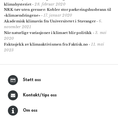
28. februar 2020
klimahysteriet
-
NRK-tøv uten grenser: Kobler stor parkeringshusbrann til
17. januar 2020
«klimaendringene»
-
6.
Akademisk klimavås fra Universitetet i Stavanger
-
november 2021
3. mai
Når naturlige variasjoner i klimaet blir politikk
-
2020
11. mai
Faktasjekk av klima­aktivismen fra Faktisk.no
-
2023
Støtt oss
Kontakt/tips oss
Om oss