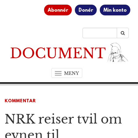
Abonnér
Donér
Min konto
MENY
T
o
g
g
KOMMENTAR
l
e
NRK reiser tvil om
n
a
v
evnen til
i