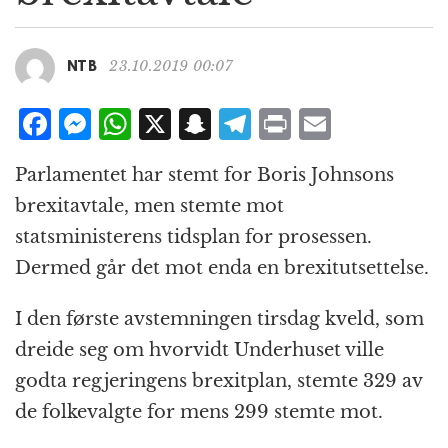
g
a
t
23.10.2019 00:07
NTB
i
o
F
M
W
X
S
T
P
E
n
a
e
h
n
el
ri
m
Parlamentet har stemt for Boris Johnsons
c
ss
at
a
e
n
ai
brexitavtale, men stemte mot
e
e
s
p
g
t
l
statsministerens tidsplan for prosessen.
b
n
A
c
r
Dermed går det mot enda en brexitutsettelse.
o
g
p
h
a
o
e
p
at
m
I den første avstemningen tirsdag kveld, som
k
r
dreide seg om hvorvidt Underhuset ville
godta regjeringens brexitplan, stemte 329 av
de folkevalgte for mens 299 stemte mot.