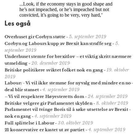
Les også
5. september 2019
Overhuset gir Corbyn støtte
-
5.
Corbyn og Labours kupp av Brexit kan straffe seg
-
september 2019
Underhuset stemte for brexitlov – et viktig skritt nærmere
20. desember 2019
utmelding
-
19. oktober
Britiske politikere sviktet folket nok en gang
-
2019
Labour: - Vi vil ikke stemme for nyvalg med mindre en no-
4. september 2019
deal blir stanset
-
24. september 2019
– Vi vil respektere Høyesteretts dom
-
8. oktober 2019
Britiske velgere gir Parlamentet skylden
-
Parlamentet vil tvinge Boris til å søke utsettelse av Brexit -
4. september 2019
nok en gang
-
30. oktober 2019
Full splittelse i Labour
-
4. september 2019
21 konservative er kastet ut av partiet
-