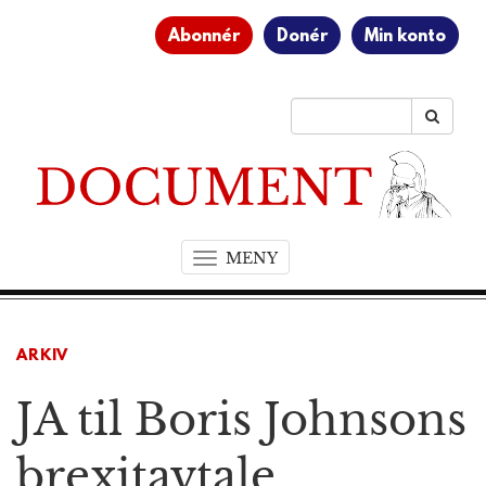
Abonnér
Donér
Min konto
MENY
T
o
g
g
ARKIV
l
e
JA til Boris Johnsons
n
a
v
brexitavtale
i