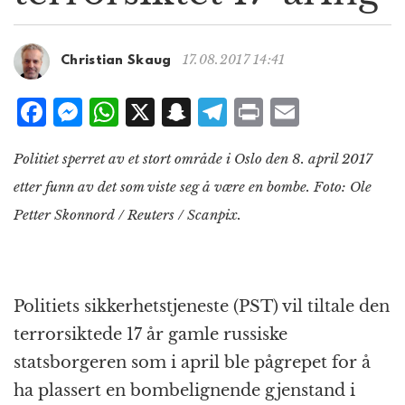
g
a
t
17.08.2017 14:41
Christian Skaug
i
o
F
M
W
X
S
T
P
E
n
a
e
h
n
el
ri
m
Politiet sperret av et stort område i Oslo den 8. april 2017
c
ss
at
a
e
n
ai
etter funn av det som viste seg å være en bombe. Foto: Ole
e
e
s
p
g
t
l
Petter Skonnord / Reuters / Scanpix.
b
n
A
c
r
o
g
p
h
a
o
e
p
at
m
Politiets sikkerhetstjeneste (PST) vil tiltale den
k
r
terrorsiktede 17 år gamle russiske
statsborgeren som i april ble pågrepet for å
ha plassert en bombelignende gjenstand i