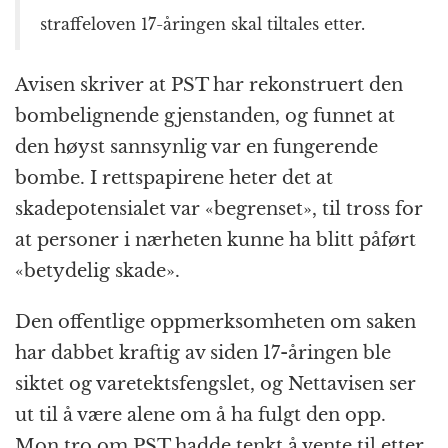
straffeloven 17-åringen skal tiltales etter.
Avisen skriver at PST har rekonstruert den
bombelignende gjenstanden, og funnet at
den høyst sannsynlig var en fungerende
bombe. I rettspapirene heter det at
skadepotensialet var «begrenset», til tross for
at personer i nærheten kunne ha blitt påført
«betydelig skade».
Den offentlige oppmerksomheten om saken
har dabbet kraftig av siden 17-åringen ble
siktet og varetektsfengslet, og Nettavisen ser
ut til å være alene om å ha fulgt den opp.
Mon tro om PST hadde tenkt å vente til etter