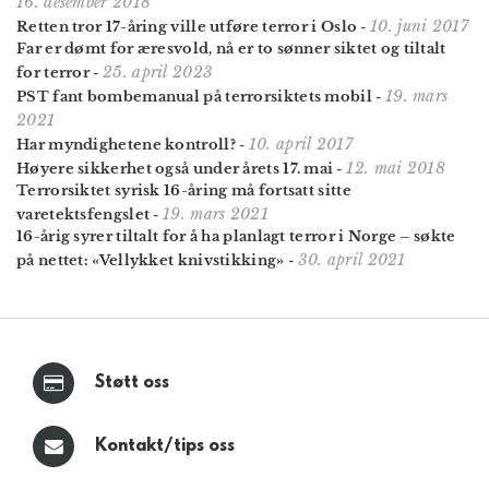
16. desember 2018
10. juni 2017
Retten tror 17-åring ville utføre terror i Oslo
-
Far er dømt for æresvold, nå er to sønner siktet og tiltalt
25. april 2023
for terror
-
19. mars
PST fant bombemanual på terrorsiktets mobil
-
2021
10. april 2017
Har myndighetene kontroll?
-
12. mai 2018
Høyere sikkerhet også under årets 17. mai
-
Terrorsiktet syrisk 16-åring må fortsatt sitte
19. mars 2021
varetektsfengslet
-
16-årig syrer tiltalt for å ha planlagt terror i Norge – søkte
30. april 2021
på nettet: «Vellykket knivstikking»
-
Støtt oss
Kontakt/tips oss