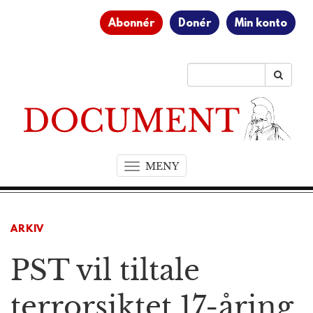
Abonnér
Donér
Min konto
MENY
T
o
g
g
ARKIV
l
e
PST vil tiltale
n
a
v
terrorsiktet 17-åring
i