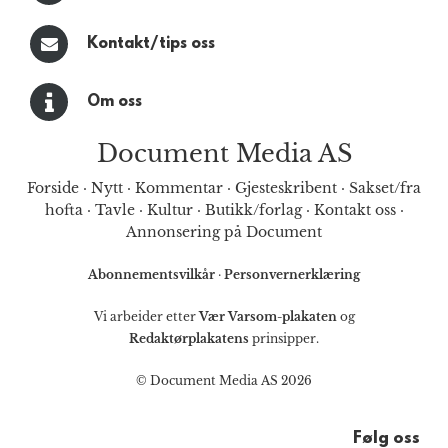
Kontakt/tips oss
Om oss
Document Media AS
Forside
·
Nytt
·
Kommentar
·
Gjesteskribent
·
Sakset/fra
hofta
·
Tavle
·
Kultur
·
Butikk/forlag
·
Kontakt oss
·
Annonsering på Document
Abonnementsvilkår
·
Personvernerklæring
Vi arbeider etter
Vær Varsom-plakaten
og
Redaktørplakatens
prinsipper.
© Document Media AS 2026
Følg oss