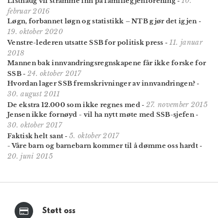
10.
Listhaug vil stramme inn på familiegjenforening
-
februar 2016
Løgn, forbannet løgn og statistikk – NTB gjør det igjen
-
19. oktober 2020
11. januar
Venstre-lederen utsatte SSB for politisk press
-
2018
Mannen bak innvandringsregnskapene får ikke forske for
24. oktober 2017
SSB
-
Hvordan lager SSB fremskrivninger av innvandringen?
-
30. august 2011
27. november 2015
De ekstra 12.000 som ikke regnes med
-
Jensen ikke fornøyd - vil ha nytt møte med SSB-sjefen
-
30. oktober 2017
5. oktober 2017
Faktisk helt sant
-
- Våre barn og barnebarn kommer til å dømme oss hardt
-
20. juni 2015
Støtt oss