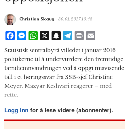
g
a
t
30.01.2017 10:48
Christian Skaug
i
o
F
M
W
X
S
T
P
E
n
a
e
h
n
el
ri
m
Statistisk sentralbyrå villedet i januar 2016
c
ss
at
a
e
n
ai
politikerne til å undervurdere den fremtidige
e
e
s
p
g
t
l
familieinnvandringen ved å oppgi misvisende
b
n
A
c
r
tall i et høringssvar fra SSB-sjef Christine
o
g
p
h
a
Meyer. Mazyar Keshvari reagerer – med
o
e
p
at
m
rette.
k
r
Logg inn
for å lese videre (abonnenter).