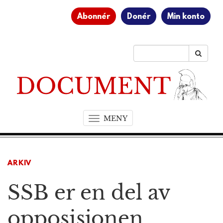
Abonnér
Donér
Min konto
MENY
T
o
g
g
ARKIV
l
e
SSB er en del av
n
a
v
opposisjonen
i