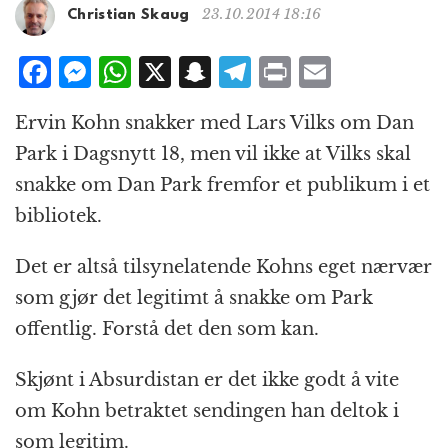
g
23.10.2014 18:16
Christian Skaug
a
t
F
M
W
X
S
T
P
E
i
a
e
h
n
el
ri
m
o
Ervin Kohn snakker med Lars Vilks om Dan
n
c
ss
at
a
e
n
ai
Park i Dagsnytt 18, men vil ikke at Vilks skal
e
e
s
p
g
t
l
snakke om Dan Park fremfor et publikum i et
b
n
A
c
r
bibliotek.
o
g
p
h
a
o
e
p
at
m
Det er altså tilsynelatende Kohns eget nærvær
k
r
som gjør det legitimt å snakke om Park
offentlig. Forstå det den som kan.
Skjønt i Absurdistan er det ikke godt å vite
om Kohn betraktet sendingen han deltok i
som legitim.