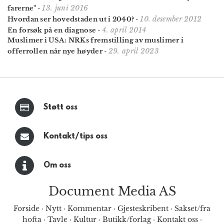
13. juni 2016
farerne"
-
10. desember 2012
Hvordan ser hovedstaden ut i 2040?
-
4. april 2014
En forsøk på en diagnose
-
Muslimer i USA: NRKs fremstilling av muslimer i
29. april 2023
offerrollen når nye høyder
-
Støtt oss
Kontakt/tips oss
Om oss
Document Media AS
Forside
·
Nytt
·
Kommentar
·
Gjesteskribent
·
Sakset/fra
hofta
·
Tavle
·
Kultur
·
Butikk/forlag
·
Kontakt oss
·