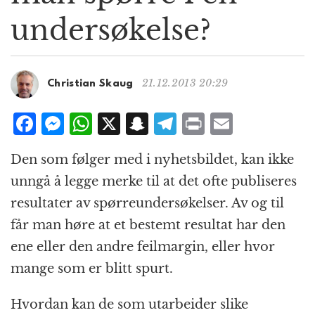
g
undersøkelse?
a
t
i
o
21.12.2013 20:29
Christian Skaug
n
F
M
W
X
S
T
P
E
a
e
h
n
el
ri
m
Den som følger med i nyhetsbildet, kan ikke
c
ss
at
a
e
n
ai
unngå å legge merke til at det ofte publiseres
e
e
s
p
g
t
l
resultater av spørreundersøkelser. Av og til
b
n
A
c
r
får man høre at et bestemt resultat har den
o
g
p
h
a
ene eller den andre feilmargin, eller hvor
o
e
p
at
m
mange som er blitt spurt.
k
r
Hvordan kan de som utarbeider slike