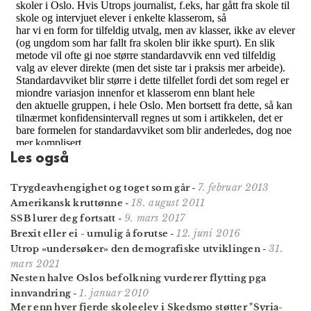
Les også
7. februar 2013
Trygdeavhengighet og toget som går
-
18. august 2011
Amerikansk kruttønne
-
9. mars 2017
SSB lurer deg fortsatt
-
12. juni 2016
Brexit eller ei - umulig å forutse
-
31.
Utrop «undersøker» den demografiske utviklingen
-
mars 2021
Nesten halve Oslos befolkning vurderer flytting pga
1. januar 2010
innvandring
-
Mer enn hver fjerde skoleelev i Skedsmo støtter "Syria-