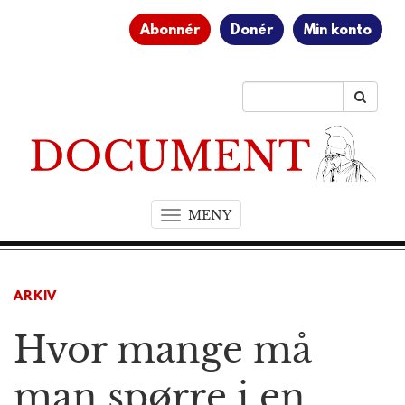
Abonnér
Donér
Min konto
MENY
T
o
g
g
ARKIV
l
e
Hvor mange må
n
a
v
man spørre i en
i