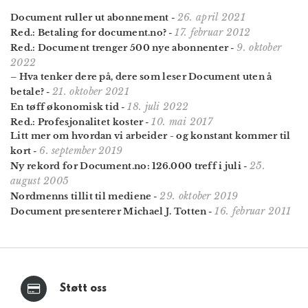
26. april 2021
Document ruller ut abonnement
-
17. februar 2012
Red.: Betaling for document.no?
-
9. oktober
Red.: Document trenger 500 nye abonnenter
-
2022
– Hva tenker dere på, dere som leser Document uten å
21. oktober 2021
betale?
-
18. juli 2022
En tøff økonomisk tid
-
10. mai 2017
Red.: Profesjonalitet koster
-
Litt mer om hvordan vi arbeider - og konstant kommer til
6. september 2019
kort
-
25.
Ny rekord for Document.no: 126.000 treff i juli
-
august 2005
29. oktober 2019
Nordmenns tillit til mediene
-
16. februar 2011
Document presenterer Michael J. Totten
-
Støtt oss