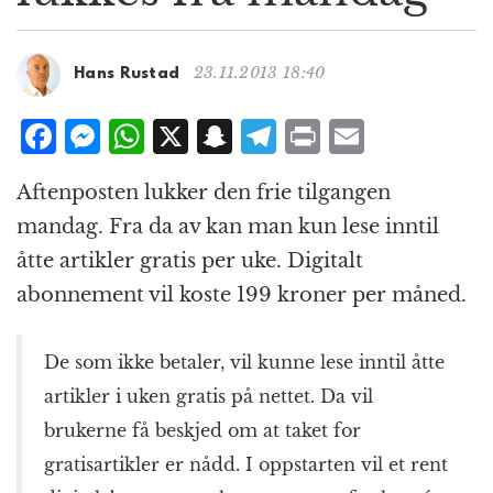
g
a
t
23.11.2013 18:40
Hans Rustad
i
o
F
M
W
X
S
T
P
E
n
a
e
h
n
el
ri
m
Aftenposten lukker den frie tilgangen
c
ss
at
a
e
n
ai
mandag. Fra da av kan man kun lese inntil
e
e
s
p
g
t
l
åtte artikler gratis per uke. Digitalt
b
n
A
c
r
abonnement vil koste 199 kroner per måned.
o
g
p
h
a
o
e
p
at
m
De som ikke betaler, vil kunne lese inntil åtte
k
r
artikler i uken gratis på nettet. Da vil
brukerne få beskjed om at taket for
gratisartikler er nådd. I oppstarten vil et rent