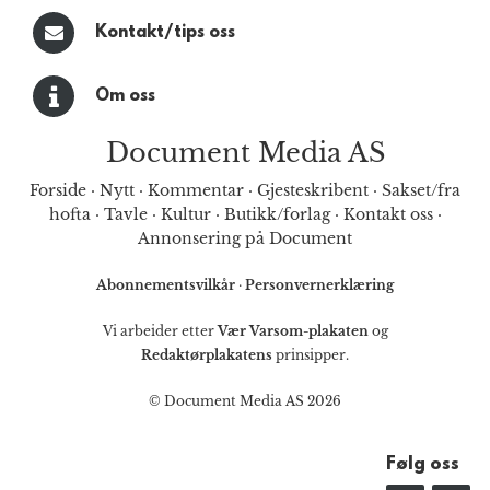
Kontakt/tips oss
Om oss
Document Media AS
Forside
·
Nytt
·
Kommentar
·
Gjesteskribent
·
Sakset/fra
hofta
·
Tavle
·
Kultur
·
Butikk/forlag
·
Kontakt oss
·
Annonsering på Document
Abonnementsvilkår
·
Personvernerklæring
Vi arbeider etter
Vær Varsom-plakaten
og
Redaktørplakatens
prinsipper.
© Document Media AS 2026
Følg oss