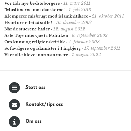
11. mars 2011
Vor tids nye bedsteborgere
-
1. juli 2013
"Muslimerne mot danskerne"
-
21. oktober 2011
Klemperer misbrugt mod islamkritikere
-
16. desember 2007
Hvorfor er det så stille?
-
12. august 2012
Når de stuerene hader
-
8. september 2009
Asle Toje intervjuet i Politiken
-
4. februar 2008
Om kunst og religionskritikk
-
17. september 2011
Sofavalgere og islamister i Tingbjerg
-
7. august 2022
Vi er alle blevet normstormere
-
Støtt oss
Kontakt/tips oss
Om oss