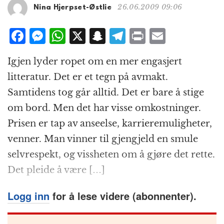
g
26.06.2009 09:06
Nina Hjerpset-Østlie
a
t
F
M
W
X
S
T
P
E
i
a
e
h
n
el
ri
m
o
Igjen lyder ropet om en mer engasjert
n
c
ss
at
a
e
n
ai
litteratur. Det er et tegn på avmakt.
e
e
s
p
g
t
l
Samtidens tog går alltid. Det er bare å stige
b
n
A
c
r
om bord. Men det har visse omkostninger.
o
g
p
h
a
Prisen er tap av anseelse, karrieremuligheter,
o
e
p
at
m
venner. Man vinner til gjengjeld en smule
k
r
selvrespekt, og vissheten om å gjøre det rette.
Det pleide å være […]
Logg inn
for å lese videre (abonnenter).