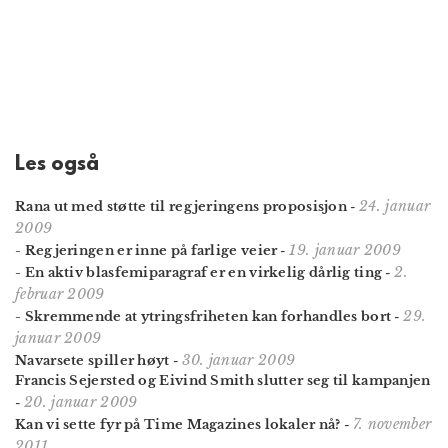
Les også
24. januar
Rana ut med støtte til regjeringens proposisjon
-
2009
19. januar 2009
- Regjeringen er inne på farlige veier
-
2.
- En aktiv blasfemiparagraf er en virkelig dårlig ting
-
februar 2009
29.
- Skremmende at ytringsfriheten kan forhandles bort
-
januar 2009
30. januar 2009
Navarsete spiller høyt
-
Francis Sejersted og Eivind Smith slutter seg til kampanjen
20. januar 2009
-
7. november
Kan vi sette fyr på Time Magazines lokaler nå?
-
2011