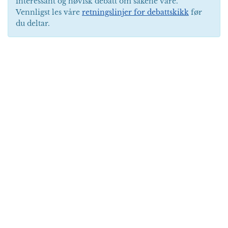
interessant og høvisk debatt om sakene våre.
Vennligst les våre
retningslinjer for debattskikk
før
du deltar.