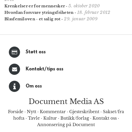
5. oktober 2020
Krenkelser er for mennesker
-
18. februar 2012
Hvordan forsvare ytringsfriheten
-
29. januar 2009
Blasfemiloven - et salig rot
-
Støtt oss
Kontakt/tips oss
Om oss
Document Media AS
Forside
·
Nytt
·
Kommentar
·
Gjesteskribent
·
Sakset/fra
hofta
·
Tavle
·
Kultur
·
Butikk/forlag
·
Kontakt oss
·
Annonsering på Document