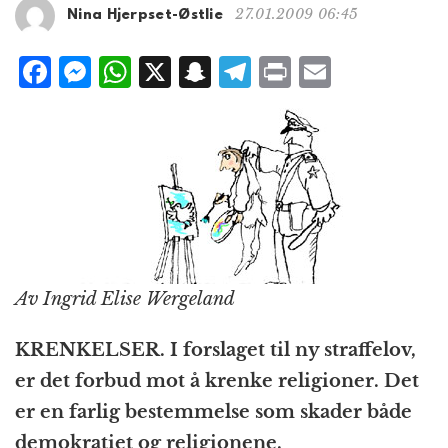
g
27.01.2009 06:45
Nina Hjerpset-Østlie
a
t
F
M
W
X
S
T
P
E
i
a
e
h
n
el
ri
m
o
n
c
ss
at
a
e
n
ai
e
e
s
p
g
t
l
b
n
A
c
r
o
g
p
h
a
o
e
p
at
m
k
r
Av Ingrid Elise Wergeland
KRENKELSER. I forslaget til ny straffelov,
er det forbud mot å krenke religioner. Det
er en farlig bestemmelse som skader både
demokratiet og religionene.