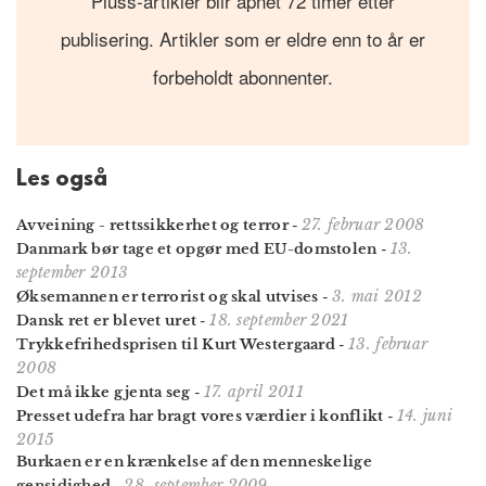
Pluss-artikler blir åpnet 72 timer etter
publisering. Artikler som er eldre enn to år er
forbeholdt abonnenter.
Les også
27. februar 2008
Avveining - rettssikkerhet og terror
-
13.
Danmark bør tage et opgør med EU-domstolen
-
september 2013
3. mai 2012
Øksemannen er terrorist og skal utvises
-
18. september 2021
Dansk ret er blevet uret
-
13. februar
Trykkefrihedsprisen til Kurt Westergaard
-
2008
17. april 2011
Det må ikke gjenta seg
-
14. juni
Presset udefra har bragt vores værdier i konflikt
-
2015
Burkaen er en krænkelse af den menneskelige
28. september 2009
gensidighed
-