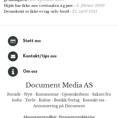
5. februar 2009
Hijab har ikke noe i rettssalen å gjøre
-
21. april 2011
Demokrati er ikke et tag-selv-bord
-
Støtt oss
Kontakt/tips oss
Om oss
Document Media AS
Forside
·
Nytt
·
Kommentar
·
Gjesteskribent
·
Sakset/fra
hofta
·
Tavle
·
Kultur
·
Butikk/forlag
·
Kontakt oss
·
Annonsering på Document
Abonnementsvilkår
·
Personvernerklæring