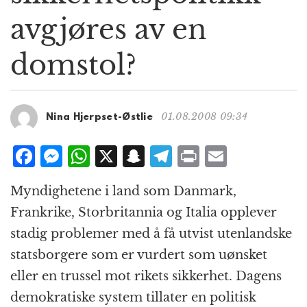
g
avgjøres av en
a
t
domstol?
i
o
n
01.08.2008 09:34
Nina Hjerpset-Østlie
F
M
W
X
S
T
P
E
a
e
h
n
el
ri
m
Myndighetene i land som Danmark,
c
ss
at
a
e
n
ai
Frankrike, Storbritannia og Italia opplever
e
e
s
p
g
t
l
stadig problemer med å få utvist utenlandske
b
n
A
c
r
statsborgere som er vurdert som uønsket
o
g
p
h
a
eller en trussel mot rikets sikkerhet. Dagens
o
e
p
at
m
demokratiske system tillater en politisk