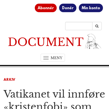
Abonnér
Donér
Min konto
MENY
T
o
g
g
ARKIV
l
e
Vatikanet vil innføre
n
a
v
«kristenfobi» som
i