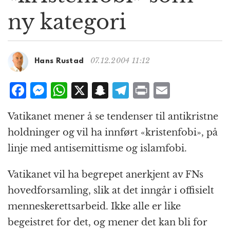
g
ny kategori
a
t
i
o
07.12.2004 11:12
Hans Rustad
n
F
M
W
X
S
T
P
E
a
e
h
n
el
ri
m
Vatikanet mener å se tendenser til antikristne
c
ss
at
a
e
n
ai
holdninger og vil ha innført «kristenfobi», på
e
e
s
p
g
t
l
linje med antisemittisme og islamfobi.
b
n
A
c
r
o
g
p
h
a
Vatikanet vil ha begrepet anerkjent av FNs
o
e
p
at
m
hovedforsamling, slik at det inngår i offisielt
k
r
menneskerettsarbeid. Ikke alle er like
begeistret for det, og mener det kan bli for