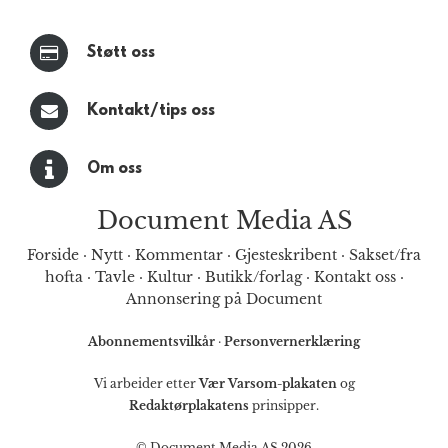
Støtt oss
Kontakt/tips oss
Om oss
Document Media AS
Forside
·
Nytt
·
Kommentar
·
Gjesteskribent
·
Sakset/fra
hofta
·
Tavle
·
Kultur
·
Butikk/forlag
·
Kontakt oss
·
Annonsering på Document
Abonnementsvilkår
·
Personvernerklæring
Vi arbeider etter
Vær Varsom-plakaten
og
Redaktørplakatens
prinsipper.
© Document Media AS 2026