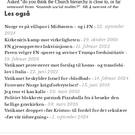
Les også
22. september
Norge er på villspor i Midtøsten – og i FN
-
2024
29. oktober 2003
Kirken(e)s kamp mot virkeligheten
-
11. februar 2022
FN gjenoppretter Inkvisisjonen
-
Paven velger FN-sporet og avviser Trumps fredsinitiativ
-
19. februar 2026
Vatikanet protesterer mot forslag til homo- og transfobi-
22. juni 2021
lov i Italia
-
14. februar 2024
Vatikanet beskylder Israel for «blodbad»
-
15. juni 2018
Forsvarer Norge krigsforbrytelser?
-
20. mars 2003
Jeg tror vi kan kalle
-
Politiet blokkerte patriark Pizzaballa fra å besøke den
30. mars 2026
hellige gravkirken
-
Vatikanet droppet «før Kristus» til fordel for det sekulære
1. september 2024
«før vår tidsregning»
-