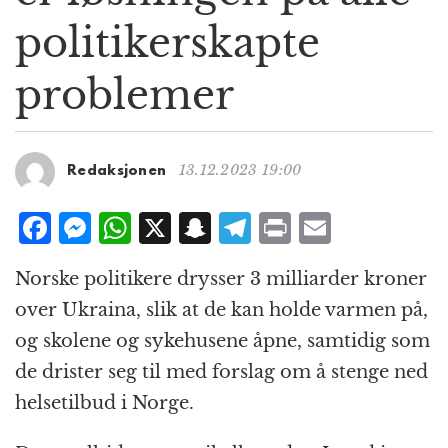
g
politiker­skapte
a
t
problemer
i
o
n
13.12.2023 19:00
Redaksjonen
F
M
W
X
S
T
P
E
a
e
h
n
el
ri
m
Norske politikere drysser 3 milliarder kroner
c
ss
at
a
e
n
ai
over Ukraina, slik at de kan holde varmen på,
e
e
s
p
g
t
l
og skolene og sykehusene åpne, samtidig som
b
n
A
c
r
de drister seg til med forslag om å stenge ned
o
g
p
h
a
helsetilbud i Norge.
o
e
p
at
m