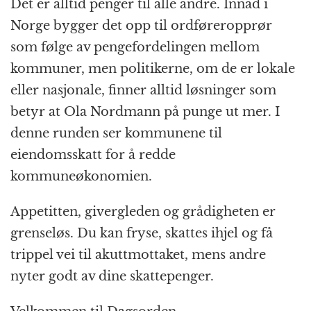
k
r
Det er alltid penger til alle andre. Innad i
Norge bygger det opp til ordføreropprør
som følge av pengefordelingen mellom
kommuner, men politikerne, om de er lokale
eller nasjonale, finner alltid løsninger som
betyr at Ola Nordmann på punge ut mer. I
denne runden ser kommunene til
eiendomsskatt for å redde
kommuneøkonomien.
Appetitten, givergleden og grådigheten er
grenseløs. Du kan fryse, skattes ihjel og få
trippel vei til akuttmottaket, mens andre
nyter godt av dine skattepenger.