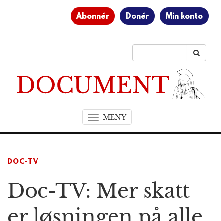
Abonnér
Donér
Min konto
MENY
T
o
g
g
DOC-TV
l
e
Doc-TV: Mer skatt
n
a
v
er løsningen på alle
i