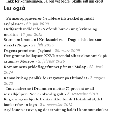
Les også
- Primæroppgaven er å etablere tilstrekkelig antall
29. juli 2009
asylplasser
-
Ordførerkandidat for SV fordi hun er ung, kvinne og
16. juli 2019
muslim
-
Støre om brannen i Krokstadelva: – Dugnadsånden står
21. juli 2026
sterkt i Norge
-
29. mars 2009
Dagens premiesau: Jagland
-
Den grønne kollapsen XXVI: Arendal sliter økonomisk på
2. februar 2025
grunn av Morrow
-
25. juni
Kommunens prideflagg funnet påtent i Måløy
-
2024
7. august
Ramaskrik og panikk før regnvær på Østlandet
-
2023
- Innvandrerne i Drammen mottar 75 prosent av all
5. september 2019
sosialhjelpen. Noe er alvorlig galt.
-
Regjeringens hjerte banker ikke for ditt lokalmiljø, det
24. november 2015
banker for en løgn
-
Asylfesten er over, og det er vått og kaldt i kommunebuksa