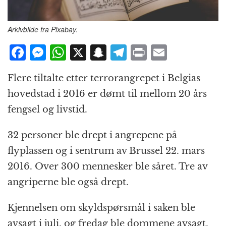
Arkivbilde fra Pixabay.
F
M
W
X
S
T
P
E
a
e
h
n
el
ri
m
Flere tiltalte etter terrorangrepet i Belgias
c
ss
at
a
e
n
ai
hovedstad i 2016 er dømt til mellom 20 års
e
e
s
p
g
t
l
fengsel og livstid.
b
n
A
c
r
o
g
p
h
a
32 personer ble drept i angrepene på
o
e
p
at
m
flyplassen og i sentrum av Brussel 22. mars
k
r
2016. Over 300 mennesker ble såret. Tre av
angriperne ble også drept.
Kjennelsen om skyldspørsmål i saken ble
avsagt i juli, og fredag ble dommene avsagt.