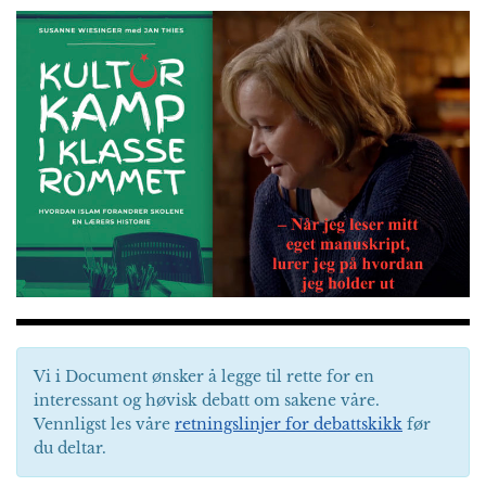
Vi i Document ønsker å legge til rette for en
interessant og høvisk debatt om sakene våre.
Vennligst les våre
retningslinjer for debattskikk
før
du deltar.