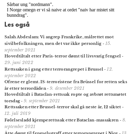
Les også
Salah Abdeslam: Vi angrep Frankrike, målrettet mot
15.
sivilbefolkningen, men det var ikke personlig
-
september 2021
Hovedtiltalt etter Paris-terror dømt til livsvarig fengsel
-
29. juni 2022
12.
Rettssaken i gang etter terrorangrepet i Brussel
-
september 2022
Ofrene er glemt. IS-terroristene fra Brüssel for retten seks
9. desember 2021
år etter terrordåden
-
Hovedtiltalt i Bataclan-rettssak ropte og avbrøt rettsmøtet
9. september 2021
torsdag
-
Rettssaken etter Brussel-terror skal gå neste år, 12 siktet
-
12. juli 2019
8.
Følelsesladd kjemperettssak etter Bataclan-massakren
-
september 2021
13.
Åtte dømt til fengsels­straff etter terror­angrepet i Nice
-