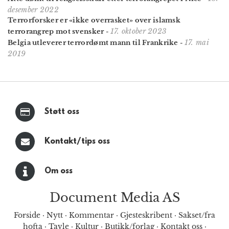
desember 2022
Terrorforsker er «ikke overrasket» over islamsk
17. oktober 2023
terrorangrep mot svensker
-
17. mai
Belgia utleverer terrordømt mann til Frankrike
-
2019
Støtt oss
Kontakt/tips oss
Om oss
Document Media AS
Forside
·
Nytt
·
Kommentar
·
Gjesteskribent
·
Sakset/fra
hofta
·
Tavle
·
Kultur
·
Butikk/forlag
·
Kontakt oss
·