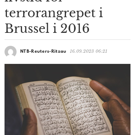
g
terrorangrepet i
a
t
Brussel i 2016
i
o
n
16.09.2023 06:21
NTB-Reuters-Ritzau