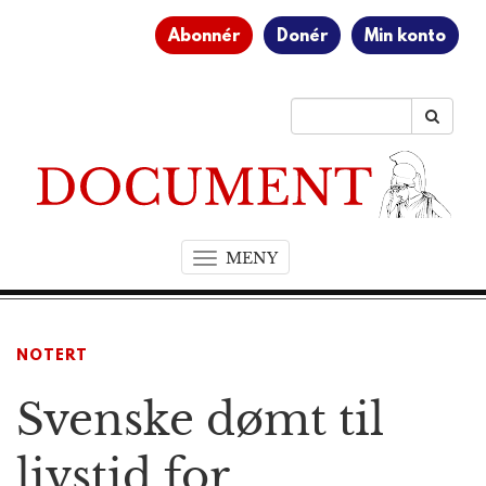
Abonnér
Donér
Min konto
MENY
T
o
g
g
NOTERT
l
e
Svenske dømt til
n
a
v
livstid for
i