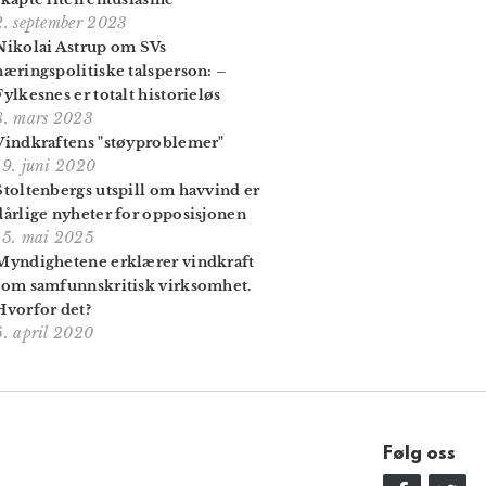
2. september 2023
Nikolai Astrup om SVs
næringspolitiske talsperson: –
Fylkesnes er totalt historieløs
8. mars 2023
Vindkraftens "støyproblemer"
19. juni 2020
Stoltenbergs utspill om havvind er
dårlige nyheter for opposisjonen
15. mai 2025
Myndighetene erklærer vindkraft
som samfunnskritisk virksomhet.
Hvorfor det?
5. april 2020
Følg oss