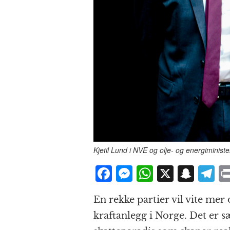
Kjetil Lund i NVE og olje- og energiminis
F
M
W
X
S
T
a
e
h
n
el
En rekke partier vil vite me
c
ss
at
a
e
kraft­anlegg i Norge. Det er sæ
e
e
s
p
g