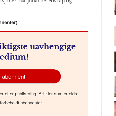
aksjoner. Nasjonal beredskap og
m
nnenter).
iktigste uavhengige
edium!
i abonnent
er etter publisering. Artikler som er eldre
 forbeholdt abonnenter.