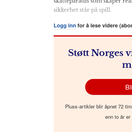
skatte­paradis som skaper re
b
n
A
c
r
sikkerhet står på spill.
o
g
p
h
a
o
e
p
at
Logg inn
for å lese videre (abo
k
r
Støtt Norges v
m
Bl
Pluss-artikler blir åpnet 72 tim
enn to år er