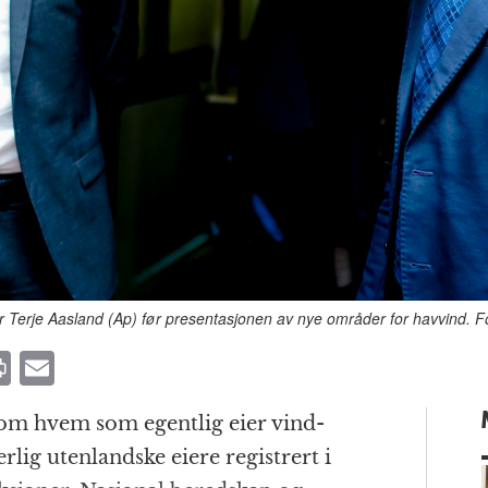
ter Terje Aasland (Ap) før presentasjonen av nye områder for havvind. 
P
E
ri
m
r om hvem som egentlig eier vind­
n
ai
rlig uten­landske eiere registrert i
t
l