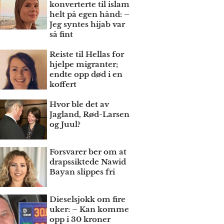
konverterte til islam
helt på egen hånd: –
Jeg syntes hijab var
så fint
Reiste til Hellas for
hjelpe migranter;
endte opp død i en
koffert
Hvor ble det av
Jagland, Rød-Larsen
og Juul?
Forsvarer ber om at
draps­siktede Nawid
Bayan slippes fri
Dieselsjokk om fire
uker: – Kan komme
opp i 30 kroner