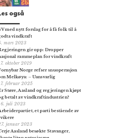
Les også
SV med nytt forslag for å få folk til å
godta vindkraft
6. mars 2023
Regjeringen gir opp: Dropper
nasjonal rammeplan for vindkraft
17. oktober 2019
Fornybar Norge refser snuoperasjon
om Melkøya: – Uansvarlig
17. februar 2025
Er Støre, Aasland og regjeringen kjøpt
og betalt av vindkraft­industrien?
16. juli 2023
Arbeiderpartiet, et parti bestående av
svikere
27. januar 2023
Terje Aasland besøkte Stavanger,
skapte liten entusiasme