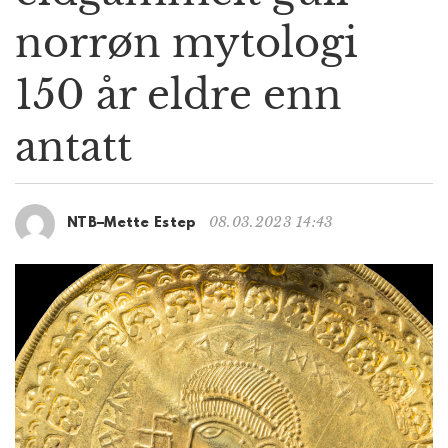
g
norrøn mytologi
a
t
150 år eldre enn
i
o
n
antatt
08.03.2023 14:43
NTB–Mette Estep