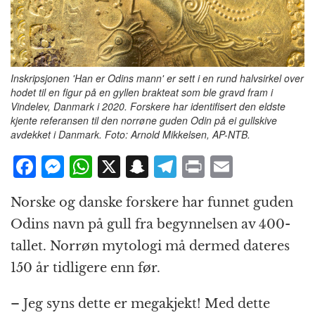
Inskripsjonen 'Han er Odins mann' er sett i en rund halvsirkel over
hodet til en figur på en gyllen brakteat som ble gravd fram i
Vindelev, Danmark i 2020. Forskere har identifisert den eldste
kjente referansen til den norrøne guden Odin på ei gullskive
avdekket i Danmark. Foto: Arnold Mikkelsen, AP-NTB.
F
M
W
X
S
T
P
E
a
e
h
n
el
ri
m
Norske og danske forskere har funnet guden
c
ss
at
a
e
n
ai
Odins navn på gull fra begynnelsen av 400-
e
e
s
p
g
t
l
tallet. Norrøn mytologi må dermed dateres
b
n
A
c
r
150 år tidligere enn før.
o
g
p
h
a
o
e
p
at
m
– Jeg syns dette er megakjekt! Med dette