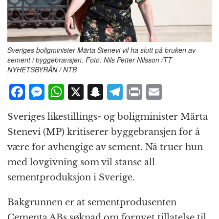
Sveriges boligminister Märta Stenevi vil ha slutt på bruken av
sement i byggebransjen. Foto: Nils Petter Nilsson /TT
NYHETSBYRÅN / NTB
F
M
W
X
S
T
P
E
a
e
h
n
el
ri
m
Sveriges likestillings- og boligminister Märta
c
ss
at
a
e
n
ai
Stenevi (MP) kritiserer byggebransjen for å
e
e
s
p
g
t
l
være for avhengige av sement. Nå truer hun
b
n
A
c
r
med lovgivning som vil stanse all
o
g
p
h
a
sementproduksjon i Sverige.
o
e
p
at
m
k
r
Bakgrunnen er at sementprodusenten
Cementa ABs søknad om fornyet tillatelse til