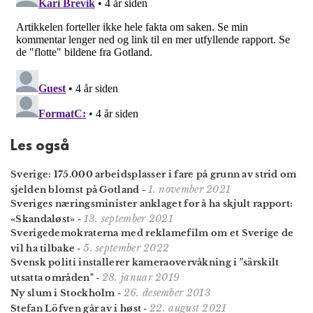
Les også
Sverige: 175.000 arbeidsplasser i fare på grunn av strid om
1. november 2021
sjelden blomst på Gotland
-
Sveriges næringsminister anklaget for å ha skjult rapport:
13. september 2021
«Skandaløst»
-
Sverige­demokraterna med reklame­film om et Sverige de
5. september 2022
vil ha tilbake
-
Svensk politi installerer kameraovervåkning i "särskilt
28. januar 2019
utsatta områden"
-
26. desember 2013
Ny slum i Stockholm
-
22. august 2021
Stefan Löfven går av i høst
-