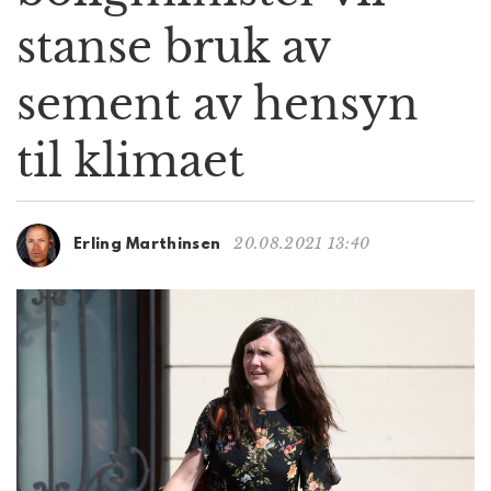
g
stanse bruk av
a
t
sement av hensyn
i
o
n
til klimaet
20.08.2021 13:40
Erling Marthinsen