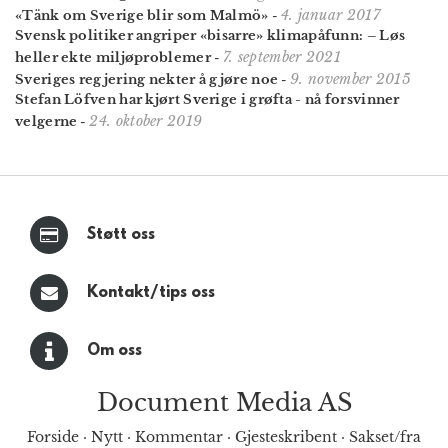
4. januar 2017
«Tänk om Sverige blir som Malmö»
-
Svensk politiker angriper «bisarre» klimapåfunn: – Løs
7. september 2021
heller ekte miljøproblemer
-
9. november 2015
Sveriges regjering nekter å gjøre noe
-
Stefan Löfven har kjørt Sverige i grøfta - nå forsvinner
24. oktober 2019
velgerne
-
Støtt oss
Kontakt/tips oss
Om oss
Document Media AS
Forside
·
Nytt
·
Kommentar
·
Gjesteskribent
·
Sakset/fra