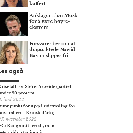
koffert
Anklager Elon Musk
for å være høyre­
ekstrem
Forsvarer ber om at
draps­siktede Nawid
Bayan slippes fri
Les også
Krisetall for Støre: Arbeiderpartiet
under 20 prosent
8. juni 2022
Bunnpunkt for Ap på snittmåling for
november: – Kritisk dårlig
27. november 2022
VG: Rødgrønt flertall, men
høyresiden tar innpå