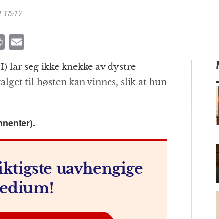
 15:17
P
E
ri
m
) lar seg ikke knekke av dystre
n
ai
get til høsten kan vinnes, slik at hun
t
l
nnenter).
m
iktigste uavhengige
edium!