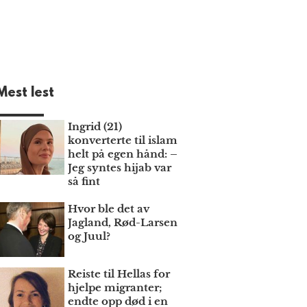
Mest lest
Ingrid (21)
konverterte til islam
helt på egen hånd: –
Jeg syntes hijab var
så fint
Hvor ble det av
Jagland, Rød-Larsen
og Juul?
Reiste til Hellas for
hjelpe migranter;
endte opp død i en