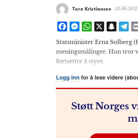
13.06.2021
Tore Kristiansen
F
M
W
X
S
T
a
e
h
n
el
Statsminister Erna Solberg (H
c
ss
at
a
e
meningsmålinger. Hun tror val
e
e
s
p
g
fortsetter å styre.
b
n
A
c
r
o
g
p
h
a
Logg inn
for å lese videre (abo
o
e
p
at
k
r
Støtt Norges v
m