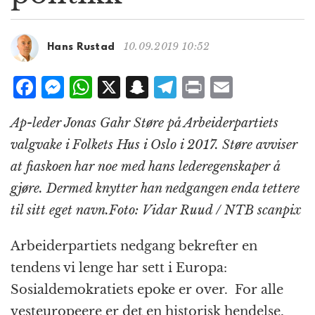
g
a
t
10.09.2019 10:52
Hans Rustad
i
o
F
M
W
X
S
T
P
E
n
a
e
h
n
el
ri
m
Ap-leder Jonas Gahr Støre på Arbeiderpartiets
c
ss
at
a
e
n
ai
valgvake i Folkets Hus i Oslo i 2017. Støre avviser
e
e
s
p
g
t
l
at fiaskoen har noe med hans lederegenskaper å
b
n
A
c
r
gjøre. Dermed knytter han nedgangen enda tettere
o
g
p
h
a
til sitt eget navn.Foto: Vidar Ruud / NTB scanpix
o
e
p
at
m
k
r
Arbeiderpartiets nedgang bekrefter en
tendens vi lenge har sett i Europa:
Sosialdemokratiets epoke er over. For alle
vesteuropeere er det en historisk hendelse.