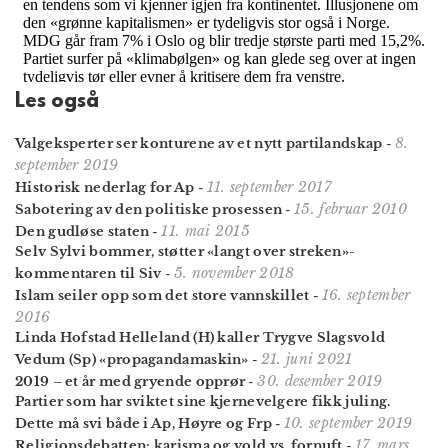
Les også
8.
Valgeksperter ser konturene av et nytt partilandskap
-
september 2019
11. september 2017
Historisk nederlag for Ap
-
15. februar 2010
Sabotering av den politiske prosessen
-
11. mai 2015
Den gudløse staten
-
Selv Sylvi bommer, støtter «langt over streken»-
5. november 2018
kommentaren til Siv
-
16. september
Islam seiler opp som det store vannskillet
-
2016
Linda Hofstad Helleland (H) kaller Trygve Slagsvold
21. juni 2021
Vedum (Sp) «propagandamaskin»
-
30. desember 2019
2019 – et år med gryende opprør
-
Partier som har sviktet sine kjernevelgere fikk juling.
10. september 2019
Dette må svi både i Ap, Høyre og Frp
-
17. mars
Religionsdebatten: karisma og vold vs. fornuft
-