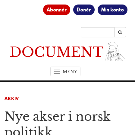
Abonnér
Donér
Min konto
MENY
T
o
g
g
ARKIV
l
e
Nye akser i norsk
n
a
v
politikk
i