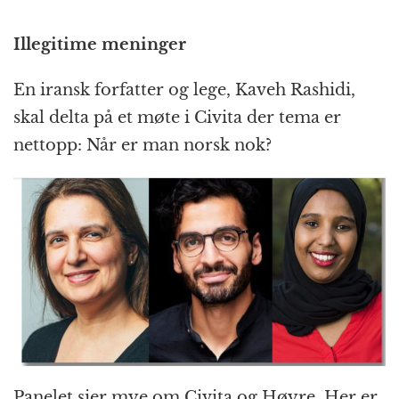
Illegitime meninger
En iransk forfatter og lege, Kaveh Rashidi,
skal delta på et møte i Civita der tema er
nettopp: Når er man norsk nok?
Panelet sier mye om Civita og Høyre. Her er