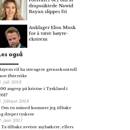
draps­siktede Nawid
Bayan slippes fri
Anklager Elon Musk
for å være høyre­
ekstrem
Les også
Bayern vil ha strengere grense­kontroll
mot Østerrike
8. juli 2018
100 angrep på kristne i Tyskland i
2017
3. februar 2018
- Om en måned kommer jeg tilbake
og dreper tyskere
2. juni 2017
- Ta tilbake avviste asylsøkere, ellers