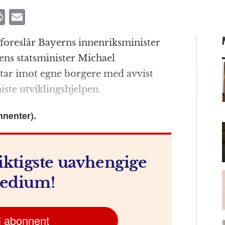
P
E
ri
m
foreslår Bayerns innenriksminister
n
ai
ns statsminister Michael
t
l
 tar imot egne borgere med avvist
iste utviklingshjelpen.
m
nnenter).
iktigste uavhengige
edium!
i abonnent