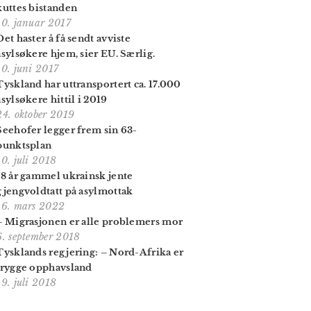
kuttes bistanden
10. januar 2017
Det haster å få sendt avviste
asylsøkere hjem, sier EU. Særlig.
10. juni 2017
Tyskland har uttransportert ca. 17.000
asylsøkere hittil i 2019
24. oktober 2019
Seehofer legger frem sin 63-
punktsplan
10. juli 2018
18 år gammel ukrainsk jente
gjengvoldtatt på asylmottak
16. mars 2022
– Migrasjonen er alle problemers mor
6. september 2018
Tysklands regjering: – Nord-Afrika er
trygge opphavsland
19. juli 2018