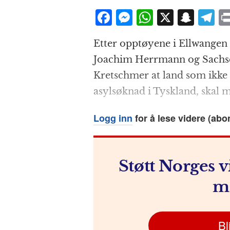
F
M
W
X
S
T
a
e
h
n
el
Etter opptøyene i Ellwangen 
c
ss
at
a
e
Joachim Herrmann og Sachse
e
e
s
p
g
Kretschmer at land som ikke
b
n
A
c
r
asylsøknad i Tyskland, skal m
o
g
p
h
a
o
e
p
at
Logg inn
for å lese videre (abo
k
r
Støtt Norges v
m
Bl