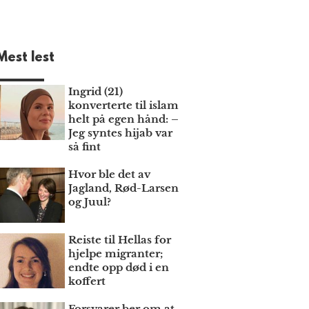
Mest lest
Ingrid (21)
konverterte til islam
helt på egen hånd: –
Jeg syntes hijab var
så fint
Hvor ble det av
Jagland, Rød-Larsen
og Juul?
Reiste til Hellas for
hjelpe migranter;
endte opp død i en
koffert
Forsvarer ber om at