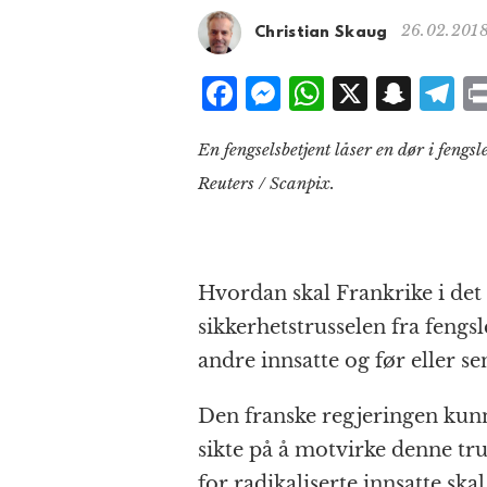
26.02.2018
Christian Skaug
F
M
W
X
S
T
a
e
h
n
el
En fengselsbetjent låser en dør i fengs
c
ss
at
a
e
Reuters / Scanpix.
e
e
s
p
g
b
n
A
c
r
o
g
p
h
a
o
e
p
at
Hvordan skal Frankrike i det
sikkerhetstrusselen fra fengs
k
r
andre innsatte og før eller s
Den franske regjeringen kunn
sikte på å motvirke denne tru
for radikaliserte innsatte ska