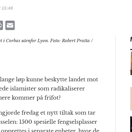
 13:48
P
E
ri
m
let i Corbas utenfor Lyon. Foto: Robert Pratta /
n
ai
t
l
m
 lange løp kunne beskytte landet mot
lede islamister som radikaliserer
enere kommer på frifot?
gjorde fredag et nytt tiltak som tar
sselen: 1500 spesielle fengselsplasser
l opprettes i separate enheter, hvor de