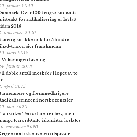
30. januar 2020
Danmark: Over 100 fengsels­innsatte
mistenkt for radikalisering er løslatt
siden 2016
8. november 2020
Staten gjør ikke nok for å hindre
jihad-terror, sier franskmenn
29. mars 2018
– Vi har ingen løsning
24. januar 2018
Vil doble antall moskéer i løpet av to
år
8. april 2015
Barneranere og fremmedkrigere –
Radikaliseringen i norske fengsler
20. mai 2020
Frankrike: Terror­faren er høy, men
mange terror­dømte islamister løslates
10. november 2020
Krigen mot islamismen tilspisser