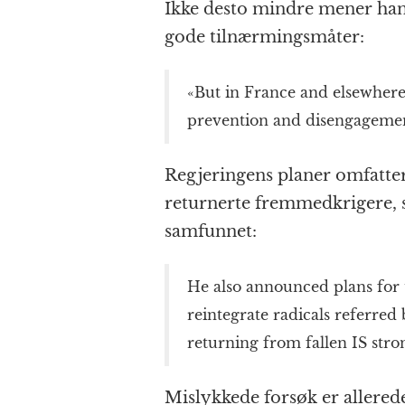
Ikke desto mindre mener han l
gode tilnærmingsmåter:
«But in France and elsewhere
prevention and disengagemen
Regjeringens planer omfatter
returnerte fremmedkrigere, so
samfunnet:
He also announced plans for t
reintegrate radicals referred 
returning from fallen IS stro
Mislykkede forsøk er allerede 