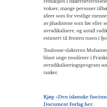
reduksjon i sikkerhetstrussel
vokser, mange personer tilh
ideer som for vestlige menne
av jihadistene som før eller 
avradikalisere, og antall radik
estimert til femten tusen i fjo
Toulouse-slakteren Mohamed 
blant unge muslimer i Frankri
avradikaliseringsprogram so
tanker.
Kjøp «Den islamske fascis
Document Forlag her.