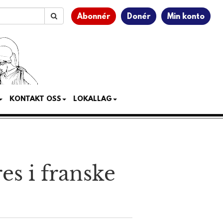
Abonnér
Donér
Min konto
KONTAKT OSS
LOKALLAG
res i franske