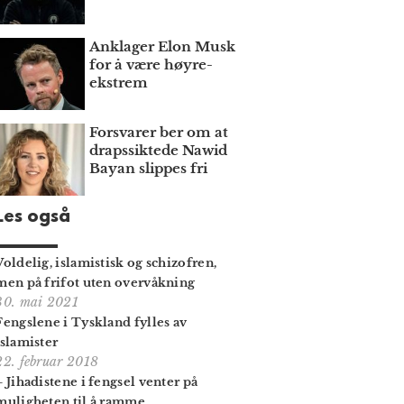
Anklager Elon Musk
for å være høyre­
ekstrem
Forsvarer ber om at
draps­siktede Nawid
Bayan slippes fri
Les også
Voldelig, islamistisk og schizofren,
men på frifot uten overvåkning
30. mai 2021
Fengslene i Tyskland fylles av
islamister
22. februar 2018
– Jihadistene i fengsel venter på
muligheten til å ramme