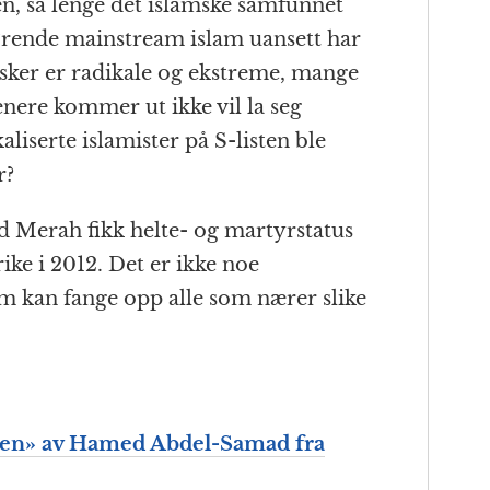
en, så lenge det islamske samfunnet
ørende mainstream islam uansett har
sker er radikale og ekstreme, mange
senere kommer ut ikke vil la seg
aliserte islamister på S-listen ble
r?
Merah fikk helte- og martyrstatus
ke i 2012. Det er ikke noe
m kan fange opp alle som nærer slike
men» av Hamed Abdel-Samad fra