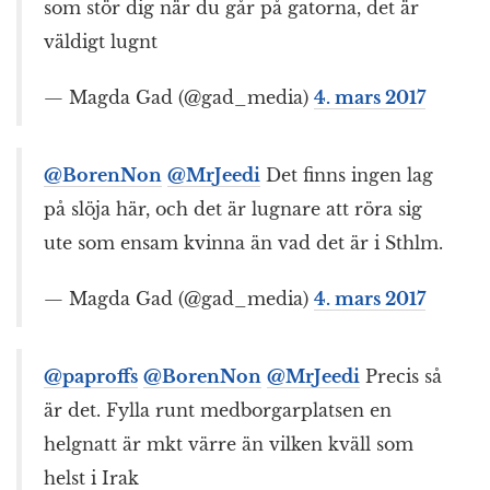
som stör dig när du går på gatorna, det är
väldigt lugnt
— Magda Gad (@gad_media)
4. mars 2017
@BorenNon
@MrJeedi
Det finns ingen lag
på slöja här, och det är lugnare att röra sig
ute som ensam kvinna än vad det är i Sthlm.
— Magda Gad (@gad_media)
4. mars 2017
@paproffs
@BorenNon
@MrJeedi
Precis så
är det. Fylla runt medborgarplatsen en
helgnatt är mkt värre än vilken kväll som
helst i Irak