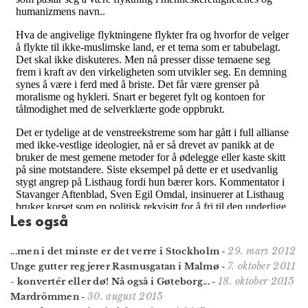
Les også
29. mars 2012
...men i det minste er det verre i Stockholm
-
7. oktober 2011
Unge gutter regjerer Rasmusgatan i Malmø
-
18. oktober 2015
- konvertér eller dø! Nå også i Gøteborg...
-
30. august 2015
Mardrömmen
-