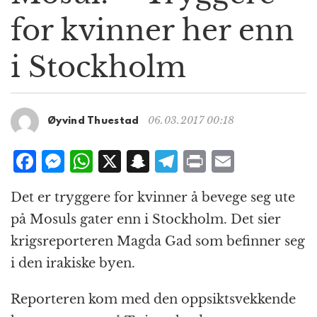
g
for kvinner her enn
a
t
i Stockholm
i
o
n
06.03.2017 00:18
Øyvind Thuestad
F
M
W
X
S
T
P
E
a
e
h
n
el
ri
m
Det er tryggere for kvinner å bevege seg ute
c
ss
at
a
e
n
ai
på Mosuls gater enn i Stockholm. Det sier
e
e
s
p
g
t
l
krigsreporteren Magda Gad som befinner seg
b
n
A
c
r
i den irakiske byen.
o
g
p
h
a
o
e
p
at
m
Reporteren kom med den oppsiktsvekkende