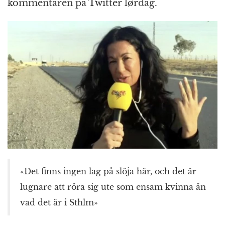
k
r
kommentaren på Twitter lørdag.
«Det finns ingen lag på slöja här, och det är
lugnare att röra sig ute som ensam kvinna än
vad det är i Sthlm»