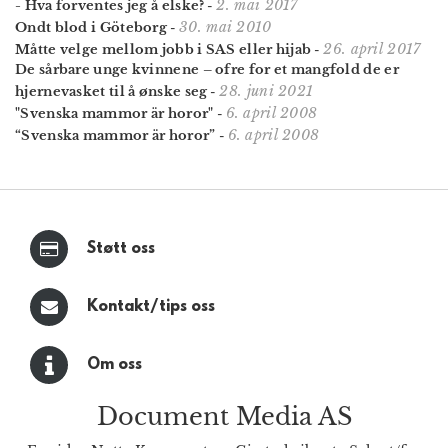
2. mai 2017
- Hva forventes jeg å elske?
-
30. mai 2010
Ondt blod i Göteborg
-
26. april 2017
Måtte velge mellom jobb i SAS eller hijab
-
De sårbare unge kvinnene – ofre for et mangfold de er
28. juni 2021
hjernevasket til å ønske seg
-
6. april 2008
"Svenska mammor är horor"
-
6. april 2008
“Svenska mammor är horor”
-
Støtt oss
Kontakt/tips oss
Om oss
Document Media AS