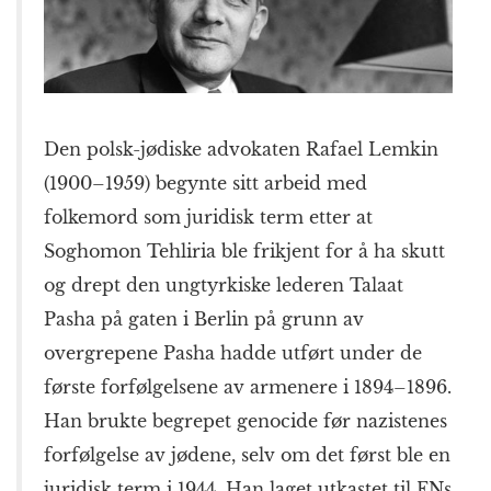
Den polsk-jødiske advokaten Rafael Lemkin
(1900–1959) begynte sitt arbeid med
folkemord som juridisk term etter at
Soghomon Tehliria ble frikjent for å ha skutt
og drept den ungtyrkiske lederen Talaat
Pasha på gaten i Berlin på grunn av
overgrepene Pasha hadde utført under de
første forfølgelsene av armenere i 1894–1896.
Han brukte begrepet genocide før nazistenes
forfølgelse av jødene, selv om det først ble en
juridisk term i 1944. Han laget utkastet til FNs