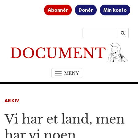
Abonnér
Donér
Min konto
MENY
T
o
g
g
ARKIV
l
e
Vi har et land, men
n
a
v
har vi noen
i