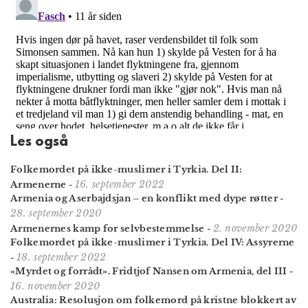
Les også
Folkemordet på ikke-muslimer i Tyrkia. Del II:
16. september 2022
Armenerne
-
Armenia og Aserbajdsjan – en konflikt med dype røtter
-
28. september 2020
2. november 2020
Armenernes kamp for selvbestemmelse
-
Folkemordet på ikke-muslimer i Tyrkia. Del IV: Assyrerne
18. september 2022
-
«Myrdet og forrådt». Fridtjof Nansen om Armenia, del III
-
16. november 2020
Australia: Resolusjon om folke­mord på kristne blokkert av