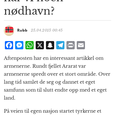
g
nødhavn?
a
t
i
o
25.04.2015 00:45
Rubb
n
F
M
W
X
S
T
P
E
a
e
h
n
el
ri
m
Aftenposten har en interessant artikkel om
c
ss
at
a
e
n
ai
armenerne. Rundt fjellet Ararat var
e
e
s
p
g
t
l
armenerne spredt over et stort område. Over
b
n
A
c
r
lang tid samlet de seg og dannet et eget
o
g
p
h
a
samfunn som til slutt endte opp med et eget
o
e
p
at
m
land.
k
r
På veien til egen nasjon startet tyrkerne et