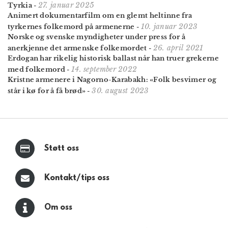
27. januar 2025
Tyrkia
-
Animert dokumentar­film om en glemt heltinne fra
10. januar 2023
tyrkernes folke­mord på armenerne
-
Norske og svenske myndigheter under press for å
26. april 2021
anerkjenne det armenske folkemordet
-
Erdogan har rikelig historisk ballast når han truer grekerne
14. september 2022
med folkemord
-
Kristne armenere i Nagorno-Karabakh: «Folk besvimer og
30. august 2023
står i kø for å få brød»
-
Støtt oss
Kontakt/tips oss
Om oss