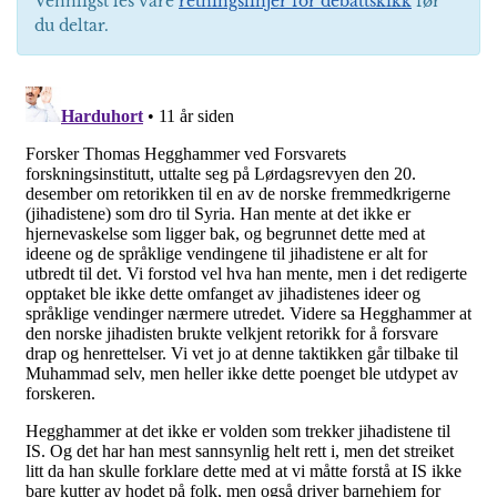
Vennligst les våre
retningslinjer for debattskikk
før
du deltar.