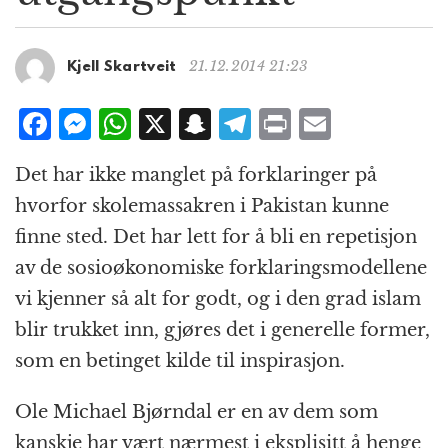
g
a
t
21.12.2014 21:23
Kjell Skartveit
i
o
F
M
W
X
S
T
P
E
n
a
e
h
n
el
ri
m
Det har ikke manglet på forklaringer på
c
ss
at
a
e
n
ai
hvorfor skolemassakren i Pakistan kunne
e
e
s
p
g
t
l
finne sted. Det har lett for å bli en repetisjon
b
n
A
c
r
av de sosioøkonomiske forklaringsmodellene
o
g
p
h
a
vi kjenner så alt for godt, og i den grad islam
o
e
p
at
m
blir trukket inn, gjøres det i generelle former,
k
r
som en betinget kilde til inspirasjon.
Ole Michael Bjørndal er en av dem som
kanskje har vært nærmest i eksplisitt å henge