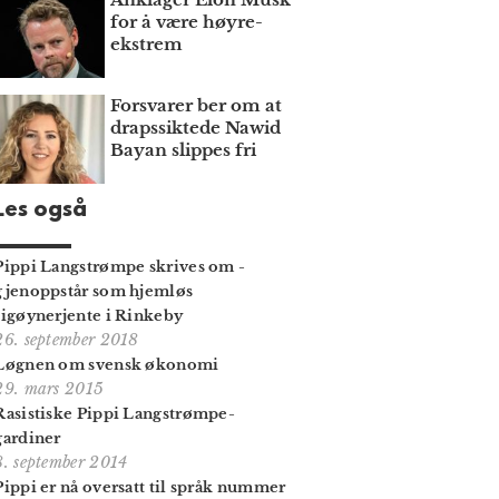
for å være høyre­
ekstrem
Forsvarer ber om at
draps­siktede Nawid
Bayan slippes fri
Les også
Pippi Langstrømpe skrives om -
gjenoppstår som hjemløs
sigøynerjente i Rinkeby
26. september 2018
Løgnen om svensk økonomi
29. mars 2015
Rasistiske Pippi Langstrømpe-
gardiner
8. september 2014
Pippi er nå oversatt til språk nummer