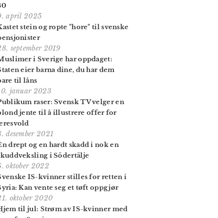
80
9. april 2025
Kastet stein og ropte "hore" til svenske
pensjonister
28. september 2019
Muslimer i Sverige har oppdaget:
Staten eier barna dine, du har dem
bare til låns
10. januar 2023
Publikum raser: Svensk TV velger en
blond jente til å illustrere offer for
æresvold
8. desember 2021
En drept og en hardt skadd i nok en
skuddveksling i Södertälje
6. oktober 2022
Svenske IS-kvinner stilles for retten i
Syria: Kan vente seg et tøft oppgjør
21. oktober 2020
Hjem til jul: Strøm av IS-kvinner med