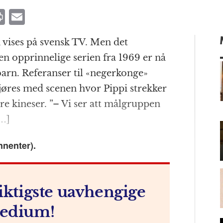
P
E
ri
m
 vises på svensk TV. Men det
n
ai
en opprinnelige serien fra 1969 er nå
t
l
arn. Referanser til «negerkonge»
jøres med scenen hvor Pippi strekker
e kineser. ”– Vi ser att målgruppen
m
[…]
nnenter).
iktigste uavhengige
edium!