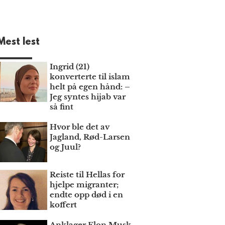
Mest lest
Ingrid (21)
konverterte til islam
helt på egen hånd: –
Jeg syntes hijab var
så fint
Hvor ble det av
Jagland, Rød-Larsen
og Juul?
Reiste til Hellas for
hjelpe migranter;
endte opp død i en
koffert
Anklager Elon Musk