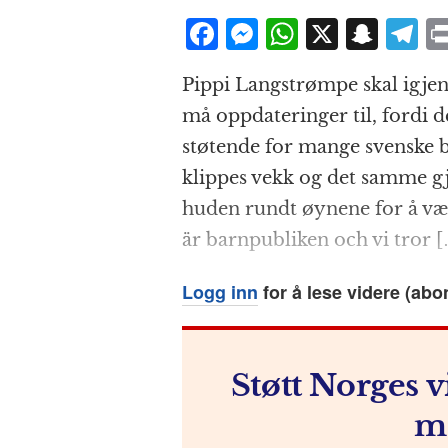
F
M
W
X
S
T
a
e
h
n
el
Pippi Langstrømpe skal igjen
c
ss
at
a
e
må oppdateringer til, fordi d
e
e
s
p
g
støtende for mange svenske b
b
n
A
c
r
klippes vekk og det samme g
o
g
p
h
a
huden rundt øynene for å vær
o
e
p
at
är barnpubliken och vi tror 
k
r
Logg inn
for å lese videre (abo
Støtt Norges v
m