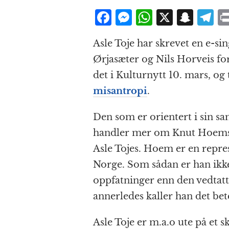
F
M
W
X
S
T
a
e
h
n
el
Asle Toje har skrevet en e-si
c
ss
at
a
e
Ørjasæter og Nils Horveis fo
e
e
s
p
g
det i Kulturnytt 10. mars, og
b
n
A
c
r
misantropi
.
o
g
p
h
a
o
e
p
at
Den som er orientert i sin sa
k
r
handler mer om Knut Hoems 
Asle Tojes. Hoem er en repre
Norge. Som sådan er han ikke 
oppfatninger enn den vedtatt
annerledes kaller han det bet
Asle Toje er m.a.o ute på et s