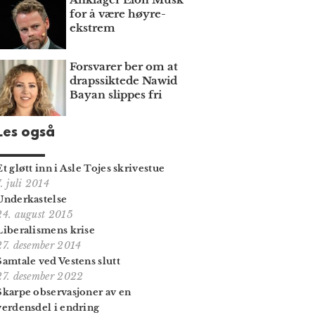
for å være høyre­
ekstrem
Forsvarer ber om at
draps­siktede Nawid
Bayan slippes fri
Les også
Et gløtt inn i Asle Tojes skrivestue
7. juli 2014
Underkastelse
24. august 2015
Liberalismens krise
27. desember 2014
Samtale ved Vestens slutt
27. desember 2022
Skarpe observasjoner av en
verdensdel i endring