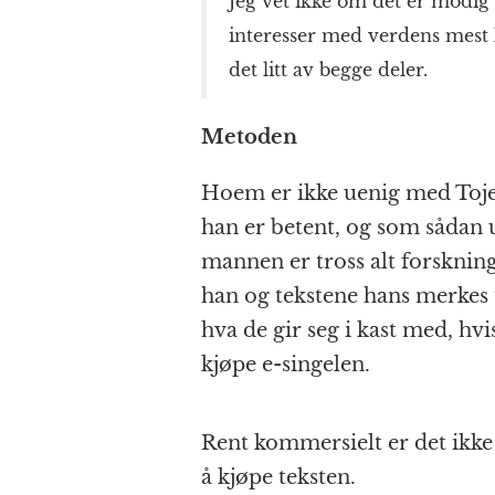
Jeg vet ikke om det er modig 
interesser med verdens mest k
det litt av begge deler.
Metoden
Hoem er ikke uenig med Toje i
han er betent, og som sådan u
mannen er tross alt forskning
han og tekstene hans merkes t
hva de gir seg i kast med, h
kjøpe e-singelen.
Rent kommersielt er det ikk
å kjøpe teksten.