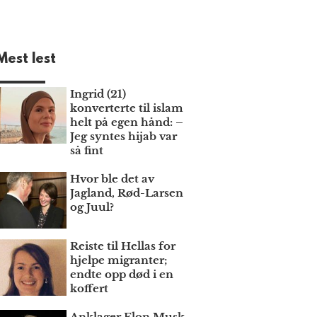
Mest lest
Ingrid (21)
konverterte til islam
helt på egen hånd: –
Jeg syntes hijab var
så fint
Hvor ble det av
Jagland, Rød-Larsen
og Juul?
Reiste til Hellas for
hjelpe migranter;
endte opp død i en
koffert
Anklager Elon Musk