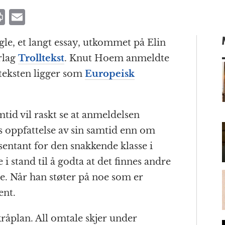
P
E
ri
m
ngle, et langt essay, utkommet på Elin
n
ai
rlag
Trolltekst
. Knut Hoem anmeldte
t
l
 teksten ligger som
Europeisk
m
mtid vil raskt se at anmeldelsen
oppfattelse av sin samtid enn om
sentant for den snakkende klasse i
i stand til å godta at det finnes andre
e. Når han støter på noe som er
ent.
kråplan. All omtale skjer under