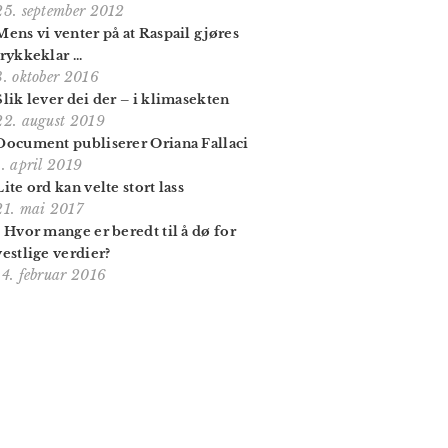
25. september 2012
Mens vi venter på at Raspail gjøres
trykkeklar ...
3. oktober 2016
Slik lever dei der – i klimasekten
22. august 2019
Document publiserer Oriana Fallaci
1. april 2019
Lite ord kan velte stort lass
21. mai 2017
- Hvor mange er beredt til å dø for
vestlige verdier?
14. februar 2016