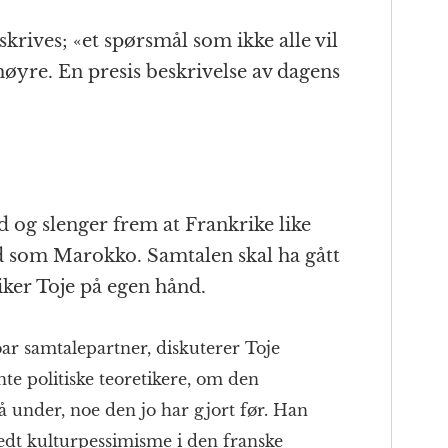
krives; «et spørsmål som ikke alle vil
 høyre. En presis beskrivelse av dagens
 og slenger frem at Frankrike like
d som Marokko. Samtalen skal ha gått
liker Toje på egen hånd.
r samtalepartner, diskuterer Toje
nte politiske teoretikere, om den
gå under, noe den jo har gjort før. Han
redt kulturpessimisme i den franske