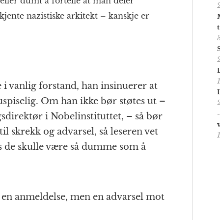
eller dumt å fortelle at man deler
jente nazistiske arkitekt – kanskje er
 vanlig forstand, han insinuerer at
spiselig. Om han ikke bør støtes ut –
sdirektør i Nobelinstituttet, – så bør
il skrekk og advarsel, så leseren vet
vis de skulle være så dumme som å
e en anmeldelse, men en advarsel mot