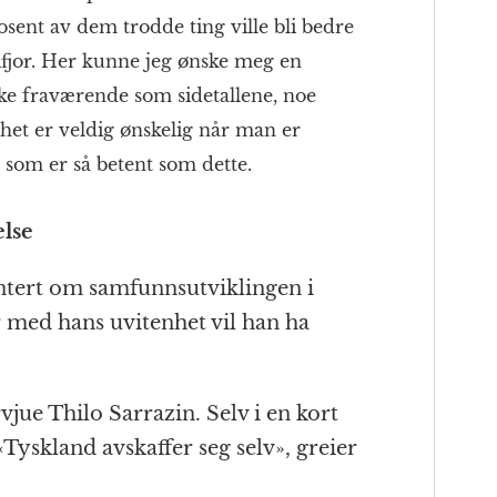
osent av dem trodde ting ville bli bedre
ifjor. Her kunne jeg ønske meg en
ike fraværende som sidetallene, noe
ghet er veldig ønskelig når man er
p som er så betent som dette.
lse
ntert om samfunnsutviklingen i
r med hans uvitenhet vil han ha
rvjue Thilo Sarrazin. Selv i en kort
 «Tyskland avskaffer seg selv», greier