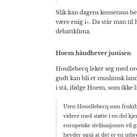
Slik kan dagens konsensus bes
være enig i». Da står man til
debattklima.
Hoem håndhever justisen
Houllebecq leker seg med ord
godt kan bli et muslimsk lan
i stå, ifølge Hoem, som ikke 
Uten Houellebecq som fruktba
videre med støtte i en del kje
europeiske sivilisasjonen vil 
hevder også at det er en utb