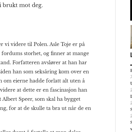
li brukt mot deg.
r vi videre til Polen. Asle Toje er på
om fordums storhet, og finner at mange
tand. Forfatteren avslører at han har
t siden han som seksåring kom over en
om om eierne hadde forlatt alt uten å
videre at dette er en fascinasjon han
t Albert Speer, som skal ha bygget
g, for at de skulle ta bra ut når de en