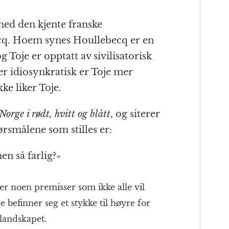
med den kjente franske
cq. Hoem synes Houllebecq er en
 Toje er opptatt av sivilisatorisk
er idiosynkratisk er Toje mer
ke liker Toje.
Norge i rødt, hvitt og blått
, og siterer
ørsmålene som stilles er:
n så farlig?»
er noen premisser som ikke alle vil
e befinner seg et stykke til høyre for
 landskapet.