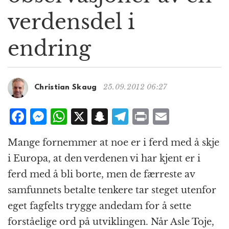
g
verdensdel i
a
t
endring
i
o
n
25.09.2012 06:27
Christian Skaug
F
M
W
X
S
T
P
E
a
e
h
n
el
ri
m
Mange fornemmer at noe er i ferd med å skje
c
ss
at
a
e
n
ai
i Europa, at den verdenen vi har kjent er i
e
e
s
p
g
t
l
ferd med å bli borte, men de færreste av
b
n
A
c
r
samfunnets betalte tenkere tar steget utenfor
o
g
p
h
a
eget fagfelts trygge andedam for å sette
o
e
p
at
m
forståelige ord på utviklingen. Når Asle Toje,