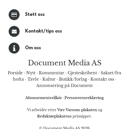
Støtt oss
Kontakt/tips oss
Om oss
Document Media AS
Forside
·
Nytt
·
Kommentar
·
Gjesteskribent
·
Sakset/fra
hofta
·
Tavle
·
Kultur
·
Butikk/forlag
·
Kontakt oss
·
Annonsering på Document
Abonnementsvilkår
·
Personvernerklæring
Vi arbeider etter
Vær Varsom-plakaten
og
Redaktørplakatens
prinsipper.
© Document Media AS 2026