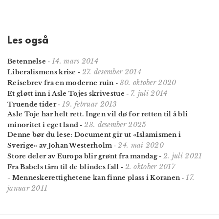
Les også
14. mars 2014
Betennelse
-
27. desember 2014
Liberalismens krise
-
30. oktober 2020
Reisebrev fra en moderne ruin
-
7. juli 2014
Et gløtt inn i Asle Tojes skrivestue
-
19. februar 2013
Truende tider
-
Asle Toje har helt rett. Ingen vil dø for retten til å bli
23. desember 2025
minoritet i eget land
-
Denne bør du lese: Document gir ut «Islamismen i
24. mai 2020
Sverige» av Johan Westerholm
-
2. juli 2021
Store deler av Europa blir grønt fra mandag
-
2. oktober 2017
Fra Babels tårn til de blindes fall
-
17.
- Menneskerettighetene kan finne plass i Koranen
-
januar 2011