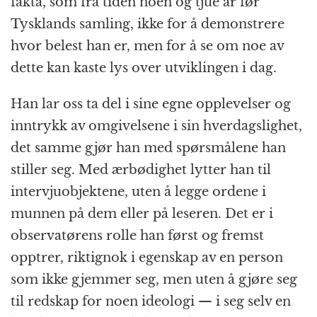
fakta, som fra tiden noen og tjue år før
Tysklands samling, ikke for å demonstrere
hvor belest han er, men for å se om noe av
dette kan kaste lys over utviklingen i dag.
Han lar oss ta del i sine egne opplevelser og
inntrykk av omgivelsene i sin hverdagslighet,
det samme gjør han med spørsmålene han
stiller seg. Med ærbødighet lytter han til
intervjuobjektene, uten å legge ordene i
munnen på dem eller på leseren. Det er i
observatørens rolle han først og fremst
opptrer, riktignok i egenskap av en person
som ikke gjemmer seg, men uten å gjøre seg
til redskap for noen ideologi — i seg selv en