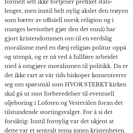
formelt sett ikke fortjener prefixet stats-
lenger, men inntil helt nylig akslet den trøyen
som bærer av offisiell norsk religion og i
manges bevissthet gjør den det ennå) har
gjort kristendommen om til en verdslig
moralisme med en dæsj religiøs politur oppå
og utenpå, og er nå ved å fullføre arbeidet
med å omgjøre moralismen til politikk. Da er
det ikke rart at vår tids biskoper konsentrerer
seg om spørsmål som HVOR STERKT kirken
skal gå ut mot forberedelser til eventuell
oljeboring i Lofoten og Vesterålen foran det
tilstundende stortingsvalget. For å si det
forsiktig: Inntil fornylig var det ukjent at
dette var et sentralt tema innen kristenheten.