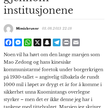
g
institusjonene
a
t
i
o
03.08.2013 22:18
Mimisbrunnr
n
F
M
W
X
S
T
P
E
a
e
h
n
el
ri
m
Noen vil ha hørt om den lange marsjen som
c
ss
at
a
e
n
ai
Mao Zedong og hans kinesiske
e
e
s
p
g
t
l
kommunistarmé foretok under borgerkrigen
b
n
A
c
r
på 1930-tallet – angivelig tilbakela de rundt
o
g
p
h
a
1000 mil i løpet av drygt et år for å komme i
o
e
p
at
m
sikkerhet unna Kuomintangs overlegne
k
r
styrker – men det er ikke denne jeg har i
tankene med tittelvalget. Marsjen jeg skriver