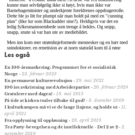
Les også
En 100-årsmarkering: Programmet for et sosialistisk
23. februar 2023
Norge
-
29. mai 2021
En permanent kulturrevolusjon
-
26. februar 2024
100 års avkristning med Arbeiderpartiet
-
18. mai 2013
Gratulerer med dagen!
-
8. desember 2009
På tide at kirken tusler tilbake til gud?
-
11.
I kulturkampen må vi se de lange linjene, og holde ut
-
april 2021
28. april 2019
Fra opplysning til oppløsning
-
2.
Tea Party-bevegelsen og de intellektuelle - Del 2 av 2
-
november 2010