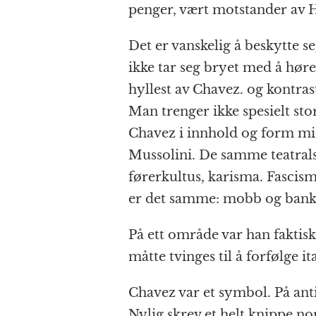
penger, vært motstander av 
Det er vanskelig å beskytte s
ikke tar seg bryet med å høre
hyllest av Chavez. og kontra
Man trenger ikke spesielt sto
Chavez i innhold og form mi
Mussolini. De samme teatrals
førerkultus, karisma. Fascismen
er det samme: mobb og bank
På ett område var han faktisk
måtte tvinges til å forfølge i
Chavez var et symbol. På ant
Nylig skrev et helt knippe no