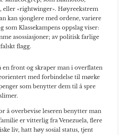
, eller «rightwinger». Høyreekstrem
 Man kan sjonglere med ordene, variere
og som Klassekampens oppslag viser:
me asossiasjoner; av politisk farlige
alskt flagg.
en front og skraper man i overflaten
orientert med forbindelse til mørke
 penger som benytter dem til å spre
limer.
or å overbevise leseren benytter man
milie er vitterlig fra Venezuela, flere
iske liv, hatt høy sosial status, tjent