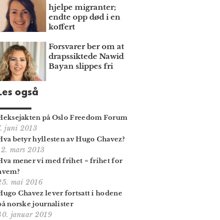
hjelpe migranter;
endte opp død i en
koffert
Forsvarer ber om at
draps­siktede Nawid
Bayan slippes fri
Les også
Heksejakten på Oslo Freedom Forum
7. juni 2013
Hva betyr hyllesten av Hugo Chavez?
12. mars 2013
Hva mener vi med frihet = frihet for
hvem?
25. mai 2016
Hugo Chavez lever fortsatt i hodene
på norske journalister
30. januar 2019