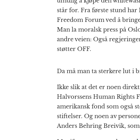
umulig å kjøpe den whitewas
står for. Fra første stund ha
Freedom Forum ved å bringe
Man la moralsk press på Os
andre veien: Også regjering
støtter OFF.
Da må man ta sterkere lut i b
Ikke slik at det er noen direk
Halvorssens Human Rights F
amerikansk fond som også stø
stiftelser. Og noen av personen
Anders Behring Breivik, som