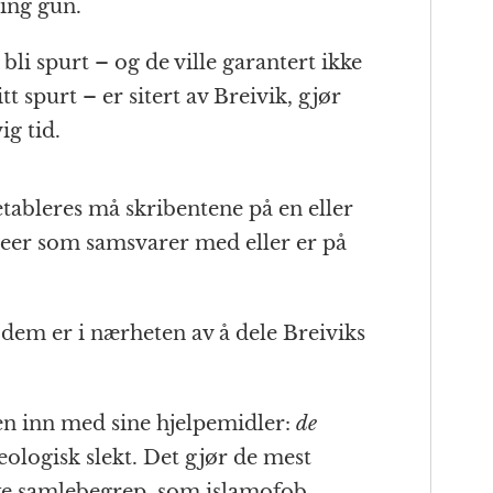
ing gun.
bli spurt – og de ville garantert ikke
itt spurt – er sitert av Breivik, gjør
ig tid.
 etableres må skribentene på en eller
deer som samsvarer med eller er på
 dem er i nærheten av å dele Breiviks
n inn med sine hjelpemidler:
de
logisk slekt. Det gjør de mest
ske samlebegrep, som islamofob,