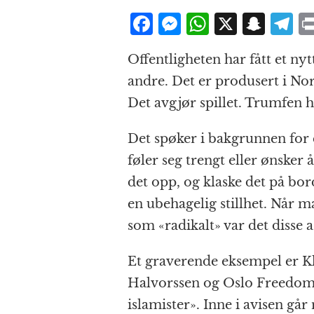
F
M
W
X
S
T
a
e
h
n
el
Offentligheten har fått et nyt
c
ss
at
a
e
andre. Det er produsert i No
e
e
s
p
g
Det avgjør spillet. Trumfen 
b
n
A
c
r
o
g
p
h
a
Det spøker i bakgrunnen for 
o
e
p
at
føler seg trengt eller ønsker 
k
r
det opp, og klaske det på bor
en ubehagelig stillhet. Når
som «radikalt» var det disse 
Et graverende eksempel er 
Halvorssen og Oslo Freedom 
islamister». Inne i avisen går