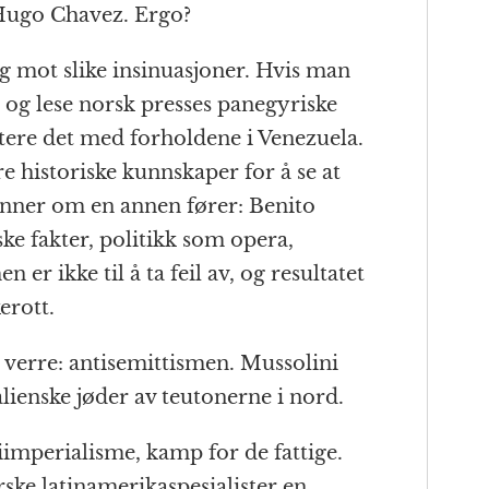
Hugo Chavez. Ergo?
eg mot slike insinuasjoner. Hvis man
 og lese norsk presses panegyriske
stere det med forholdene i Venezuela.
re historiske kunnskaper for å se at
nner om en annen fører: Benito
ke fakter, politikk som opera,
 er ikke til å ta feil av, og resultatet
erott.
 verre: antisemittismen. Mussolini
talienske jøder av teutonerne i nord.
iimperialisme, kamp for de fattige.
rske latinamerikaspesialister en