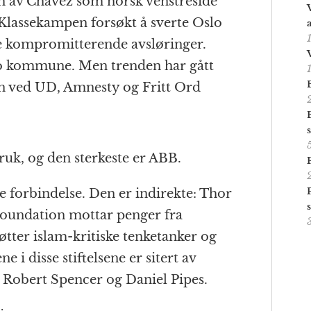
h av Chavez som norsk venstreside
r Klassekampen forsøkt å sverte Oslo
 kompromitterende avsløringer.
lo kommune. Men trenden har gått
en ved UD, Amnesty og Fritt Ord
ruk, og den sterkeste er ABB.
te forbindelse. Den er indirekte: Thor
oundation mottar penger fra
tter islam-kritiske tenketanker og
e i disse stiftelsene er sitert av
 Robert Spencer og Daniel Pipes.