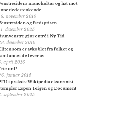
Venstresidens monokultur og hat mot
annerledestenkende
16. november 2010
Venstresiden og fredsprisen
11. desember 2025
Brunvenstre gjør entré i Ny Tid
28. desember 2010
Eliten som er avkoblet fra folket og
samfunnet de lever av
5. april 2016
Frie ord?
26. januar 2015
PFU i praksis: Wikipedia ekstremist­
stempler Espen Teigen og Document
3. september 2025