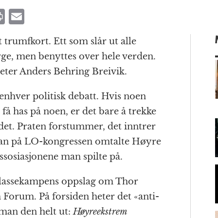
P
E
ri
m
t trumfkort. Ett som slår ut alle
n
ai
rge, men benyttes over hele verden.
t
l
heter Anders Behring Breivik.
enhver politisk debatt. Hvis noen
m
å få has på noen, er det bare å trekke
det. Praten forstummer, det inntrer
 man på LO-kongressen omtalte Høyre
assosiasjonene man spilte på.
Klassekampens oppslag om Thor
Forum. På forsiden heter det «anti-
 man den helt ut:
Høyreekstrem