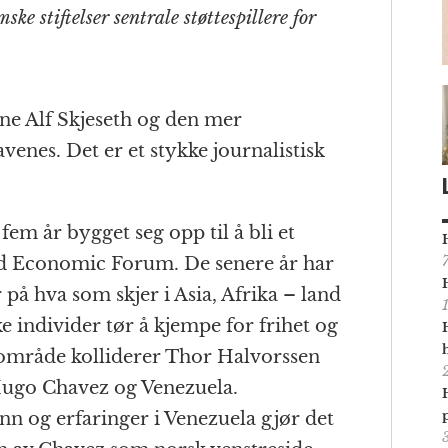
ke stiftelser sentrale støttespillere for
rne Alf Skjeseth og den mer
enes. Det er et stykke journalistisk
m år bygget seg opp til å bli et
d Economic Forum. De senere år har
 på hva som skjer i Asia, Afrika – land
ke individer tør å kjempe for frihet og
t område kolliderer Thor Halvorssen
Hugo Chavez og Venezuela.
n og erfaringer i Venezuela gjør det