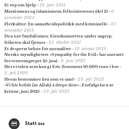
18. juni 2011
Et rop om hjelp
-
6.
Marxismens og islamismens felles­interesser (del 2)
-
november 2023
27.
Flerkultur: En samarbeidspolitikk med kriminelle
-
november 2016
Den nye føydalismen: Eiendomsretten under angrep,
21. oktober 2021
friheten skal fjernes
-
15. januar 2019
Et desperat behov for normalitet
-
Norske myndigheters «Sympathy for the Evil» har ansvaret
9. juni 2023
for terror­angrepet 25. juni
-
Her er talen som kan gi Eric Zemmour 10.000 euro i bot
-
2. juli 2020
29. juli 2025
Hvem bestemmer hva som er sant?
-
«Vi ble befalt [av Allah] å drepe dere»: Forfølgelsen av
29. juli 2025
kristne, juni 2025
-
Støtt oss