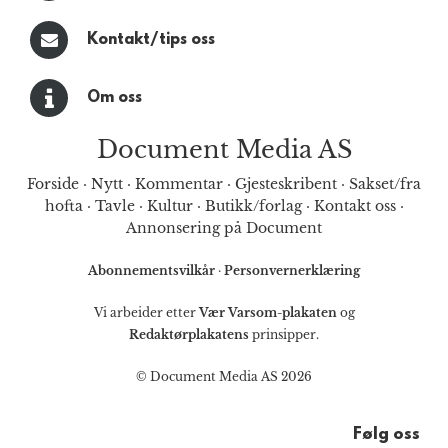
Kontakt/tips oss
Om oss
Document Media AS
Forside
·
Nytt
·
Kommentar
·
Gjesteskribent
·
Sakset/fra
hofta
·
Tavle
·
Kultur
·
Butikk/forlag
·
Kontakt oss
·
Annonsering på Document
Abonnementsvilkår
·
Personvernerklæring
Vi arbeider etter
Vær Varsom-plakaten
og
Redaktørplakatens
prinsipper.
© Document Media AS 2026
Følg oss