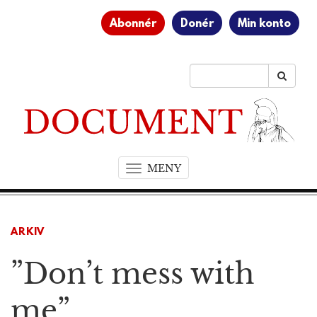
Abonnér
Donér
Min konto
MENY
T
o
g
g
ARKIV
l
e
”Don’t mess with
n
a
v
me”
i