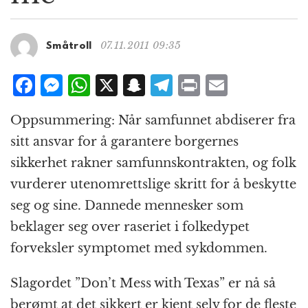
g
a
t
07.11.2011 09:35
Småtroll
i
o
F
M
W
X
S
T
P
E
n
a
e
h
n
el
ri
m
Oppsummering: Når samfunnet abdiserer fra
c
ss
at
a
e
n
ai
sitt ansvar for å garantere borgernes
e
e
s
p
g
t
l
sikkerhet rakner samfunnskontrakten, og folk
b
n
A
c
r
vurderer utenomrettslige skritt for å beskytte
o
g
p
h
a
seg og sine. Dannede mennesker som
o
e
p
at
m
beklager seg over raseriet i folkedypet
k
r
forveksler symptomet med sykdommen.
Slagordet ”Don’t Mess with Texas” er nå så
berømt at det sikkert er kjent selv for de fleste