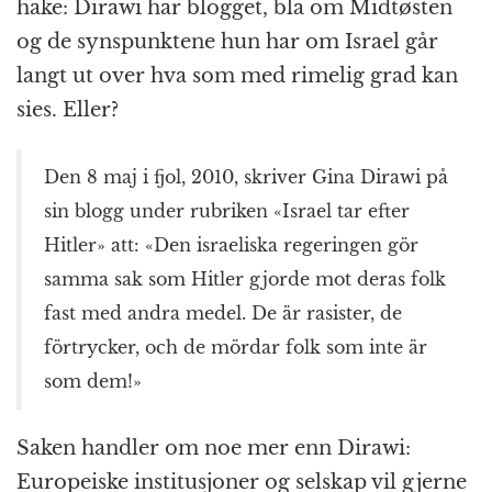
hake: Dirawi har blogget, bla om Midtøsten
o
e
p
at
m
og de synspunktene hun har om Israel går
k
r
langt ut over hva som med rimelig grad kan
sies. Eller?
Den 8 maj i fjol, 2010, skriver Gina Dirawi på
sin blogg under rubriken «Israel tar efter
Hitler» att: «Den israeliska regeringen gör
samma sak som Hitler gjorde mot deras folk
fast med andra medel. De är rasister, de
förtrycker, och de mördar folk som inte är
som dem!»
Saken handler om noe mer enn Dirawi:
Europeiske institusjoner og selskap vil gjerne