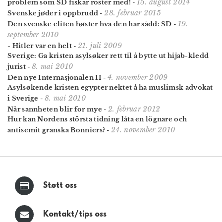
15. august 2014
problem som SD fiskar röster med!
-
28. februar 2015
Svenske jøder i oppbrudd
-
19.
Den svenske eliten høster hva den har sådd: SD
-
september 2010
21. juli 2009
- Hitler var en helt
-
Sverige: Ga kristen asylsøker rett til å bytte ut hijab-kledd
8. mai 2010
jurist
-
4. november 2009
Den nye Internasjonalen II
-
Asylsøkende kristen egypter nektet å ha muslimsk advokat
8. mai 2010
i Sverige
-
2. februar 2012
Når sannheten blir for mye
-
Hur kan Nordens största tidning låta en lögnare och
24. november 2010
antisemit granska Bonniers?
-
Støtt oss
Kontakt/tips oss