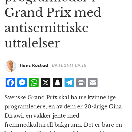
g
Grand Prix med
a
t
antisemittiske
i
o
n
uttalelser
04.11.2011 09:16
Hans Rustad
F
M
W
X
S
T
P
E
a
e
h
n
el
ri
m
Svenske Grand Prix skal ha tre kvinnelige
c
ss
at
a
e
n
ai
programledere, en av dem er 20-årige Gina
e
e
s
p
g
t
l
Dirawi, en vakker jente med
b
n
A
c
r
fremmedkulturell bakgrunn. Det er bare en
o
g
p
h
a