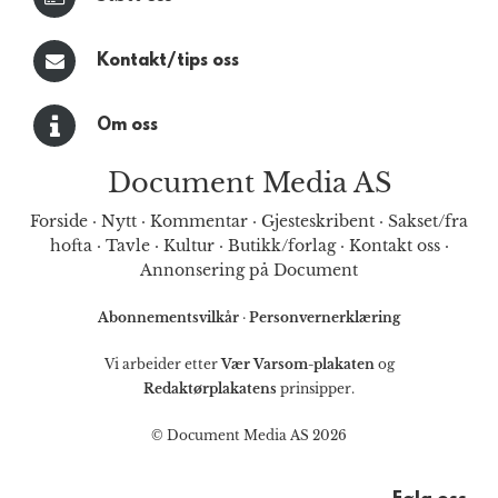
Kontakt/tips oss
Om oss
Document Media AS
Forside
·
Nytt
·
Kommentar
·
Gjesteskribent
·
Sakset/fra
hofta
·
Tavle
·
Kultur
·
Butikk/forlag
·
Kontakt oss
·
Annonsering på Document
Abonnementsvilkår
·
Personvernerklæring
Vi arbeider etter
Vær Varsom-plakaten
og
Redaktørplakatens
prinsipper.
© Document Media AS 2026