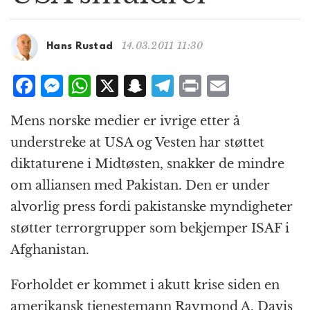
g
a
t
14.03.2011 11:30
Hans Rustad
i
o
F
M
W
X
S
T
P
E
n
a
e
h
n
el
ri
m
Mens norske medier er ivrige etter å
c
ss
at
a
e
n
ai
understreke at USA og Vesten har støttet
e
e
s
p
g
t
l
diktaturene i Midtøsten, snakker de mindre
b
n
A
c
r
om alliansen med Pakistan. Den er under
o
g
p
h
a
alvorlig press fordi pakistanske myndigheter
o
e
p
at
m
støtter terrorgrupper som bekjemper ISAF i
k
r
Afghanistan.
Forholdet er kommet i akutt krise siden en
amerikansk tjenestemann Raymond A. Davis