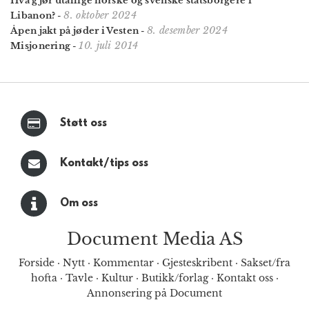
Hva gjør utallige norske og svenske stats­borgere i
8. oktober 2024
Libanon?
-
8. desember 2024
Åpen jakt på jøder i Vesten
-
10. juli 2014
Misjonering
-
Støtt oss
Kontakt/tips oss
Om oss
Document Media AS
Forside
·
Nytt
·
Kommentar
·
Gjesteskribent
·
Sakset/fra
hofta
·
Tavle
·
Kultur
·
Butikk/forlag
·
Kontakt oss
·
Annonsering på Document