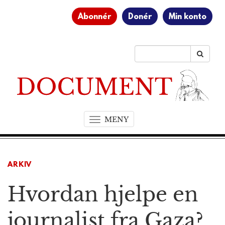
Abonnér
Donér
Min konto
MENY
T
o
g
g
ARKIV
l
e
Hvordan hjelpe en
n
a
v
journalist fra Gaza?
i