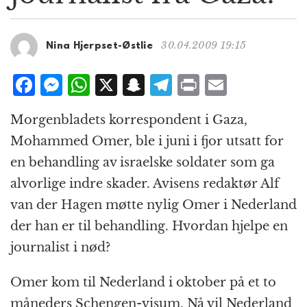
g
a
t
30.04.2009 19:15
Nina Hjerpset-Østlie
i
o
F
M
W
X
S
T
P
E
n
a
e
h
n
el
ri
m
Morgenbladets korrespondent i Gaza,
c
ss
at
a
e
n
ai
Mohammed Omer, ble i juni i fjor utsatt for
e
e
s
p
g
t
l
en behandling av israelske soldater som ga
b
n
A
c
r
alvorlige indre skader. Avisens redaktør Alf
o
g
p
h
a
van der Hagen møtte nylig Omer i Nederland
o
e
p
at
m
der han er til behandling. Hvordan hjelpe en
k
r
journalist i nød?
Omer kom til Nederland i oktober på et to
måneders Schengen-visum. Nå vil Nederland