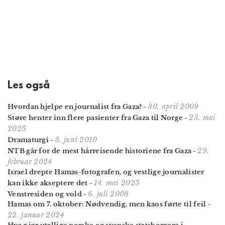
Les også
30. april 2009
Hvordan hjelpe en journalist fra Gaza?
-
23. mai
Støre henter inn flere pasienter fra Gaza til Norge
-
2025
3. juni 2010
Dramaturgi
-
29.
NTB går for de mest hårreisende historiene fra Gaza
-
februar 2024
Israel drepte Hamas-fotografen, og vestlige journalister
14. mai 2025
kan ikke akseptere det
-
6. juli 2008
Venstresiden og vold
-
Hamas om 7. oktober: Nødvendig, men kaos førte til feil
-
22. januar 2024