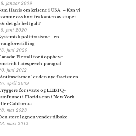
18. januar 2009
Sam Harris om krisene i USA: – Kan vi
komme oss bort fra kanten av stupet
før det går helt galt?
18. juni 2020
Systemisk politirasisme - en
vrangforestilling
23. juni 2020
Canada: Flertall for å oppheve
omstridt hatespeech-paragraf
20. juni 2012
"Antifascismen" er den nye fascismen
26. april 2009
Tryggere for svarte og LHBTQ-
samfunnet i Florida enn i New York
eller California
28. mai 2023
Den store løgnen vender tilbake
28. mars 2012