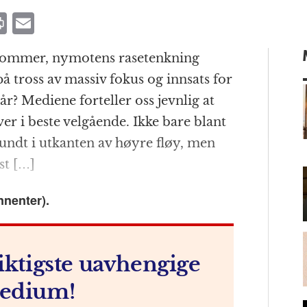
P
E
ri
m
rdommer, nymotens rasetenkning
n
ai
på tross av massiv fokus og innsats for
t
l
år? Mediene forteller oss jevnlig at
er i beste velgående. Ikke bare blant
undt i utkanten av høyre fløy, men
m
st […]
nnenter).
iktigste uavhengige
edium!