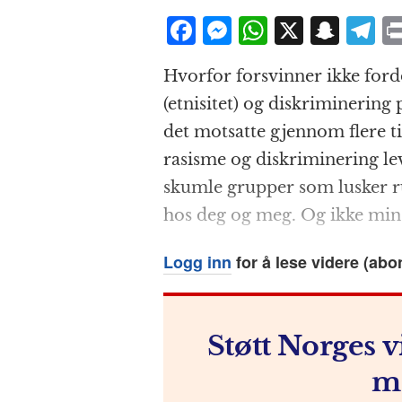
F
M
W
X
S
T
a
e
h
n
el
Hvorfor forsvinner ikke fo
c
ss
at
a
e
(etnisitet) og diskriminering 
e
e
s
p
g
det motsatte gjennom flere ti
b
n
A
c
r
rasisme og diskriminering lev
o
g
p
h
a
skumle grupper som lusker r
o
e
p
at
hos deg og meg. Og ikke min
k
r
Logg inn
for å lese videre (abo
Støtt Norges v
m