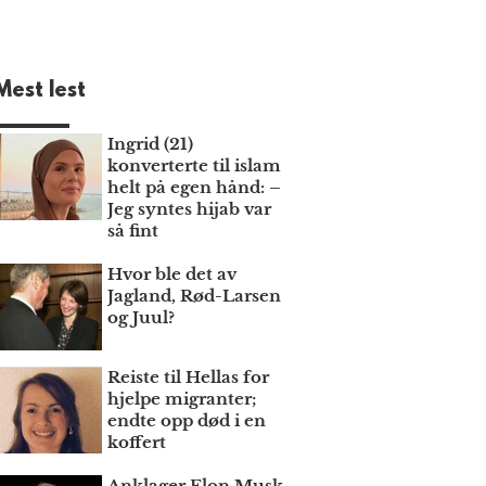
Mest lest
Ingrid (21)
konverterte til islam
helt på egen hånd: –
Jeg syntes hijab var
så fint
Hvor ble det av
Jagland, Rød-Larsen
og Juul?
Reiste til Hellas for
hjelpe migranter;
endte opp død i en
koffert
Anklager Elon Musk