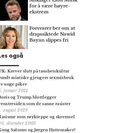
for å være høyre­
ekstrem
Forsvarer ber om at
draps­siktede Nawid
Bayan slippes fri
Les også
UK: Krever slutt på taushetskultur
rundt asiatiske gjengers sexmisbruk
av unge piker
6. januar 2011
Boris og Trump blottlegger
venstresiden som de sanne rasister
1. august 2019
Rasisme som røykteppe og skremsel
26. desember 2005
Kong Salomo og Jørgen Hattemaker?