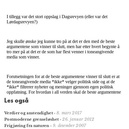
Les også
8. mars 2017
Verdier og anstendighet
-
26. januar 2012
Postmoderne grenseløshet
-
9. desember 2007
Frigjøring fra naturen
-