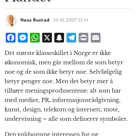
g
a
t
10.01.2007 11:14
Hans Rustad
i
o
F
M
W
X
S
T
P
E
n
a
e
h
n
el
ri
m
Det største klasseskillet i Norge er ikke
c
ss
at
a
e
n
ai
økonomisk, men går mellom de som betyr
e
e
s
p
g
t
l
noe og de som ikke betyr noe. Selvfølgelig
b
n
A
c
r
betyr penger noe. Men det betyr mer å
o
g
p
h
a
tilhøre meningsprodusentene: alt som har
o
e
p
at
m
med medier, PR, informasjonsrådgivning,
k
r
kunst, design, telekom og internett, mote,
undervisning – alle som definerer symboler.
Den voldsomme interessen for og