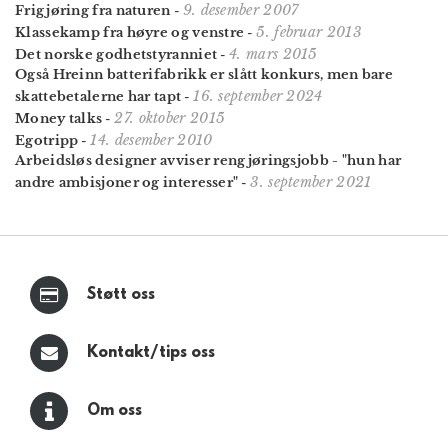
9. desember 2007
Frigjøring fra naturen
-
5. februar 2013
Klassekamp fra høyre og venstre
-
4. mars 2015
Det norske godhetstyranniet
-
Også Hreinn batterifabrikk er slått konkurs, men bare
16. september 2024
skattebetalerne har tapt
-
27. oktober 2015
Money talks
-
14. desember 2010
Egotripp
-
Arbeidsløs designer avviser rengjøringsjobb - "hun har
3. september 2021
andre ambisjoner og interesser"
-
Støtt oss
Kontakt/tips oss
Om oss