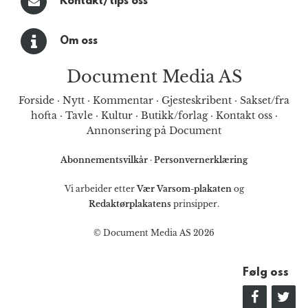
Kontakt/tips oss
Om oss
Document Media AS
Forside
·
Nytt
·
Kommentar
·
Gjesteskribent
·
Sakset/fra
hofta
·
Tavle
·
Kultur
·
Butikk/forlag
·
Kontakt oss
·
Annonsering på Document
Abonnementsvilkår
·
Personvernerklæring
Vi arbeider etter
Vær Varsom-plakaten
og
Redaktørplakatens
prinsipper.
© Document Media AS 2026
Følg oss