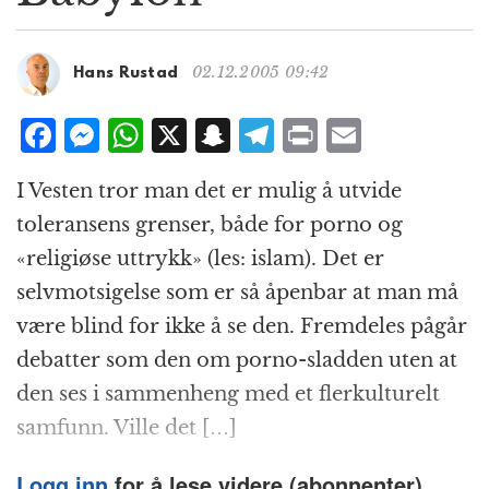
g
a
t
02.12.2005 09:42
Hans Rustad
i
o
F
M
W
X
S
T
P
E
n
a
e
h
n
el
ri
m
I Vesten tror man det er mulig å utvide
c
ss
at
a
e
n
ai
toleransens grenser, både for porno og
e
e
s
p
g
t
l
«religiøse uttrykk» (les: islam). Det er
b
n
A
c
r
selvmotsigelse som er så åpenbar at man må
o
g
p
h
a
være blind for ikke å se den. Fremdeles pågår
o
e
p
at
m
debatter som den om porno-sladden uten at
k
r
den ses i sammenheng med et flerkulturelt
samfunn. Ville det […]
Logg inn
for å lese videre (abonnenter).