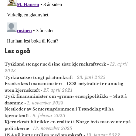
Les også
12. april
Tyskland stenger ned sine siste kjernekraftverk
-
2023
23. juni 2023
Tyrkia satser tungt på atomkraft
-
Frankrikes finans­minister: – CO2-nøytralitet er umulig
27. april 2021
uten kjernekraft
-
Tysk finansminister om «grønn» energipolitikk: – Slutt å
1. november 2023
drømme
-
Nestleder av Senterung­dommen i Trøndelag vil ha
9. februar 2025
kjernekraft
-
Kjernekraft blir ikke en realitet i Norge hvis man venter på
13. november 2025
politikerne
-
19. januar 2022
USA vil kutte utslipp med atomkraft
-