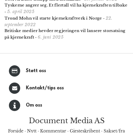
Tyskerne angrer seg. Et fler­tall vil ha kjerne­kraften tilbake
5. april 2025
-
22.
Trond Mohn vil starte kjernekraftverk i Norge
-
september 2022
Britiske medier hevder regjeringen vil lansere storsatsing
6. juni 2025
på kjernekraft
-
Støtt oss
Kontakt/tips oss
Om oss
Document Media AS
Forside
·
Nytt
·
Kommentar
·
Gjesteskribent
·
Sakset/fra