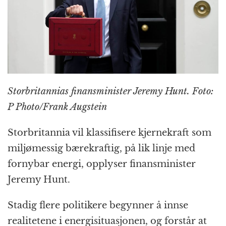
o
e
p
at
m
k
r
Storbritannias finansminister Jeremy Hunt. Foto:
P Photo/Frank Augstein
Storbritannia vil klassifisere kjernekraft som
miljømessig bærekraftig, på lik linje med
fornybar energi, opplyser finansminister
Jeremy Hunt.
Stadig flere politikere begynner å innse
realitetene i energisituasjonen, og forstår at