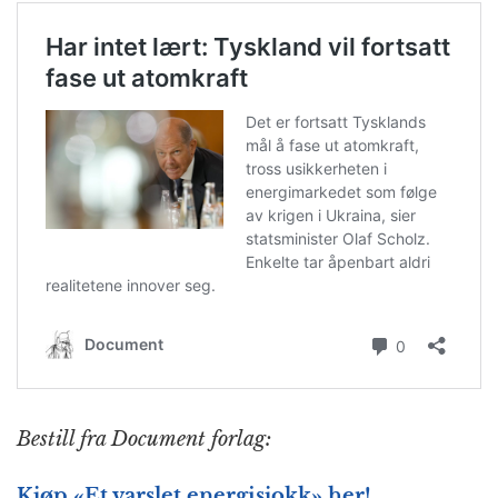
Bestill fra Document forlag:
Kjøp «Et varslet energisjokk» her!