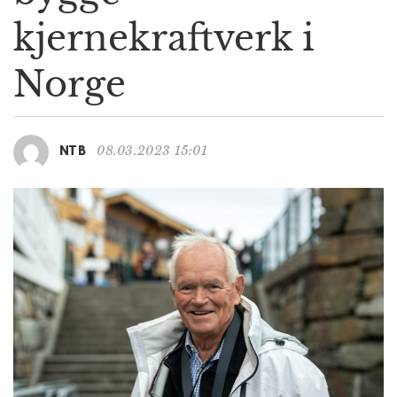
g
kjernekraftverk i
a
t
Norge
i
o
n
08.03.2023 15:01
NTB