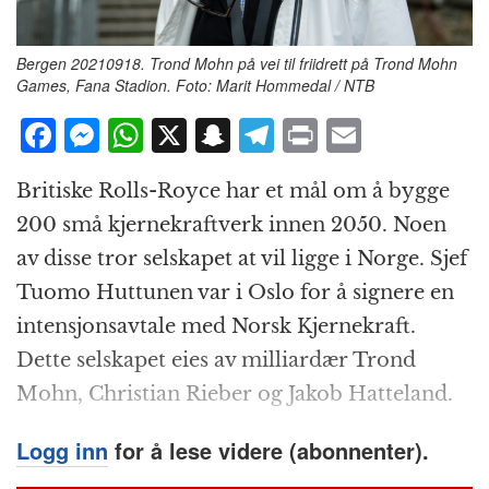
Bergen 20210918. Trond Mohn på vei til friidrett på Trond Mohn
Games, Fana Stadion. Foto: Marit Hommedal / NTB
F
M
W
X
S
T
P
E
a
e
h
n
el
ri
m
Britiske Rolls-Royce har et mål om å bygge
c
ss
at
a
e
n
ai
200 små kjernekraftverk innen 2050. Noen
e
e
s
p
g
t
l
av disse tror selskapet at vil ligge i Norge. Sjef
b
n
A
c
r
Tuomo Huttunen var i Oslo for å signere en
o
g
p
h
a
intensjonsavtale med Norsk Kjernekraft.
o
e
p
at
m
Dette selskapet eies av milliardær Trond
k
r
Mohn, Christian Rieber og Jakob Hatteland.
Logg inn
for å lese videre (abonnenter).