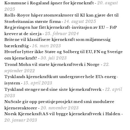
20. august
Kommune i Rogaland åpner for kjernekraft
-
2025
Rolls-Royce håper atomreaktorer til KI kan gjøre det til
14. august 2025
Storbritannias største firma
-
Regjeringen har fått kjernekraft-invitasjon av EU – FrP
25. februar 2024
krever at de sier ja
-
Britene vil klassifisere kjernekraft som miljø­messig
16. mars 2023
bærekraftig
-
Hvorfor lytter ikke Støre og Solberg til EU, FN og Sverige
30. juli 2023
om kjerne­kraft?
-
22.
Trond Mohn vil starte kjernekraftverk i Norge
-
september 2022
Tysklands kjernekraft­kutt undergraver hele EUs energ­
15. april 2023
isystem
-
12. april
Tyskland stenger ned sine siste kjernekraftverk
-
2023
NuScale gir opp prestisjeprosjekt med små modulære
20. november 2023
kjernereaktorer
-
Norsk Kjernekraft AS vil bygge kjernekraftverk i Halden
-
20. januar 2023