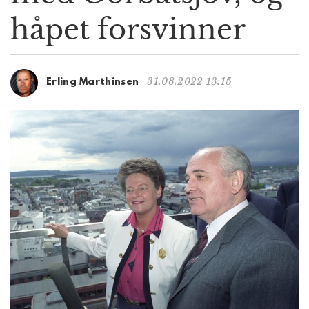
g
håpet forsvinner
a
t
i
o
31.08.2022 13:15
Erling Marthinsen
n