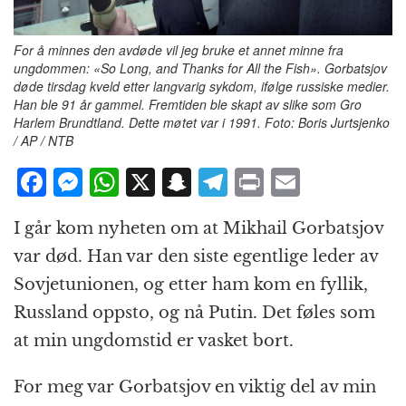
For å minnes den avdøde vil jeg bruke et annet minne fra
ungdommen: «So Long, and Thanks for All the Fish». Gorbatsjov
døde tirsdag kveld etter langvarig sykdom, ifølge russiske medier.
Han ble 91 år gammel. Fremtiden ble skapt av slike som Gro
Harlem Brundtland. Dette møtet var i 1991. Foto: Boris Jurtsjenko
/ AP / NTB
F
M
W
X
S
T
P
E
a
e
h
n
el
ri
m
I går kom nyheten om at Mikhail Gorbatsjov
c
ss
at
a
e
n
ai
var død. Han var den siste egentlige leder av
e
e
s
p
g
t
l
Sovjetunionen, og etter ham kom en fyllik,
b
n
A
c
r
Russland oppsto, og nå Putin. Det føles som
o
g
p
h
a
at min ungdomstid er vasket bort.
o
e
p
at
m
k
r
For meg var Gorbatsjov en viktig del av min