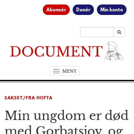
Abonnér
Donér
Min konto
MENY
T
o
g
g
SAKSET/FRA HOFTA
l
e
Min ungdom er død
n
a
v
med Gorbatsjov, og
i