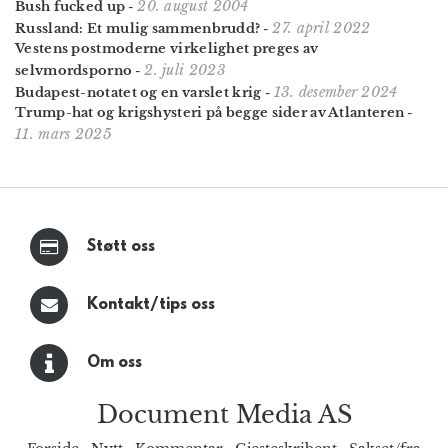
20. august 2004
Bush fucked up
-
27. april 2022
Russland: Et mulig sammenbrudd?
-
Vestens postmoderne virkelighet preges av
2. juli 2023
selvmordsporno
-
13. desember 2024
Budapest-notatet og en varslet krig
-
Trump-hat og krigshysteri på begge sider av Atlanteren
-
11. mars 2025
Støtt oss
Kontakt/tips oss
Om oss
Document Media AS