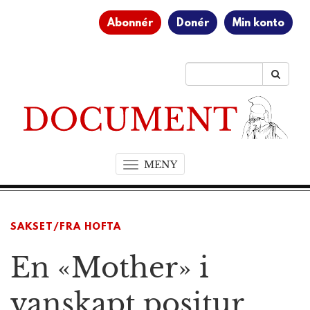
Abonnér
Donér
Min konto
MENY
T
o
g
g
SAKSET/FRA HOFTA
l
e
En «Mother» i
n
a
v
vanskapt positur
i