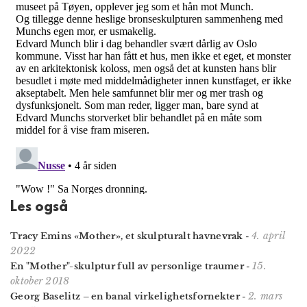
Les også
4. april
Tracy Emins «Mother», et skulpturalt havnevrak
-
2022
15.
En "Mother"-skulptur full av personlige traumer
-
oktober 2018
2. mars
Georg Baselitz – en banal virkelighets­fornekter
-