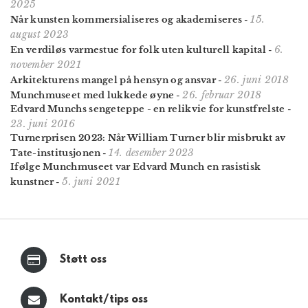
2025
15.
Når kunsten kommersialiseres og akademiseres
-
august 2023
6.
En verdiløs varmestue for folk uten kulturell kapital
-
november 2021
26. juni 2018
Arkitekturens mangel på hensyn og ansvar
-
26. februar 2018
Munchmuseet med lukkede øyne
-
Edvard Munchs sengeteppe - en relikvie for kunstfrelste
-
23. juni 2016
Turnerprisen 2023: Når William Turner blir misbrukt av
14. desember 2023
Tate-institusjonen
-
Ifølge Munchmuseet var Edvard Munch en rasistisk
5. juni 2021
kunstner
-
Støtt oss
Kontakt/tips oss