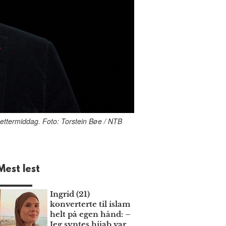
 ettermiddag. Foto: Torstein Bøe / NTB
Mest lest
Ingrid (21)
konverterte til islam
helt på egen hånd: –
Jeg syntes hijab var