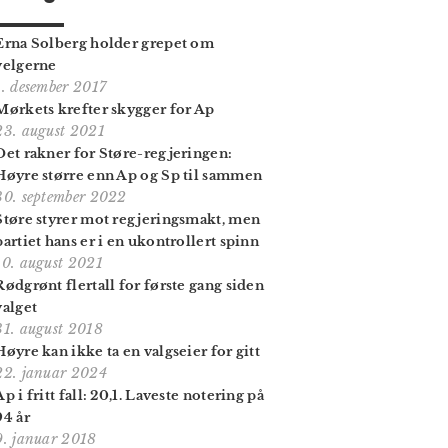
Erna Solberg holder grepet om
velgerne
1. desember 2017
Mørkets krefter skygger for Ap
23. august 2021
Det rakner for Støre-regjeringen:
Høyre større enn Ap og Sp til sammen
30. september 2022
Støre styrer mot regjeringsmakt, men
partiet hans er i en ukontrollert spinn
10. august 2021
Rødgrønt flertall for første gang siden
valget
31. august 2018
Høyre kan ikke ta en valgseier for gitt
22. januar 2024
Ap i fritt fall: 20,1. Laveste notering på
94 år
9. januar 2018