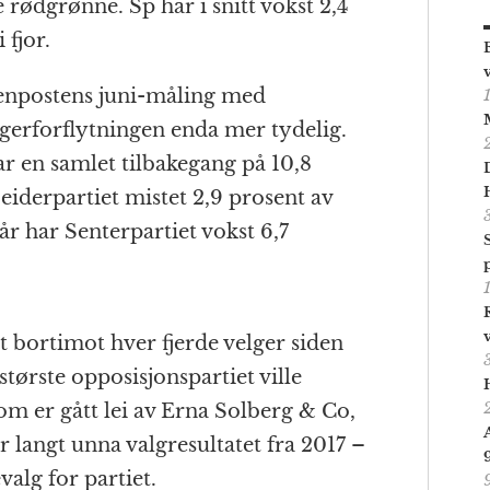
de rødgrønne. Sp har i snitt vokst 2,4
 fjor.
enpostens juni-måling med
elgerforflytningen enda mer tydelig.
ar en samlet tilbakegang på 10,8
eiderpartiet mistet 2,9 prosent av
år har Senterpartiet vokst 6,7
t bortimot hver fjerde velger siden
t største opposisjonspartiet ville
om er gått lei av Erna Solberg & Co,
r langt unna valgresultatet fra 2017 –
valg for partiet.