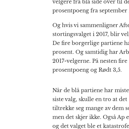
velgere fra blå side over til 
prosentpoeng fra september i
Og hvis vi sammenligner Aft
stortingsvalget i 2017, blir v
De fire borgerlige partiene h
prosent. Og samtidig har Arb
2017-velgerne. På nesten fire 
prosentpoeng og Rødt 3,5.
Når de blå partiene har miste
siste valg, skulle en tro at de
tiltrekke seg mange av dem s
men det skjer ikke. Også Ap e
og det valget ble et katastrofe