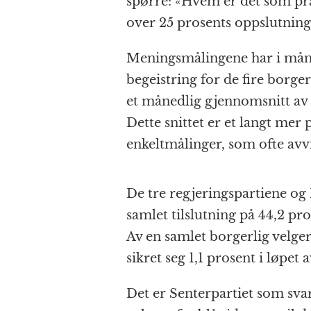
spørre: «Hvem er det som pr
o
e
p
at
over 25 prosents oppslutning
k
r
Meningsmålingene har i måned
begeistring for de fire borger
et månedlig gjennomsnitt av
Dette snittet er et langt mer
enkeltmålinger, som ofte avv
De tre regjeringspartiene og 
samlet tilslutning på 44,2 pro
Av en samlet borgerlig velger
sikret seg 1,1 prosent i løpet
Det er Senterpartiet som svar