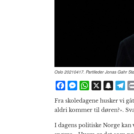
Oslo 20210417. Partileder Jonas Gahr Stør
F
M
W
X
S
T
a
e
h
n
el
Fra skoledagene husker vi gå
c
ss
at
a
e
aldri kommer til døren?». Sva
e
e
s
p
g
b
n
A
c
r
I dagens politiske Norge kan v
o
g
p
h
a