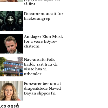
så fint
Document utsatt for
hackerangrep
Anklager Elon Musk
for å være høyre­
ekstrem
Nav-ansatt: Folk
hadde rast hvis de
visste hva vi
utbetaler
Forsvarer ber om at
draps­siktede Nawid
Bayan slippes fri
Les også