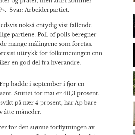
ater og prater, men aldri kommer
m
?».
Svar: Arbeiderpartiet.
svis nokså entydig vist fallende
lige partiene. Poll of polls beregner
 de mange målingene som foretas.
 presist uttrykk for folkemeningen enn
iker en god del fra hverandre.
Frp hadde i september i fjor en
sent. Snittet for mai er 40,3 prosent.
svikt på nær 4 prosent, har Ap bare
 av åtte måneder.
er for den største forflytningen av