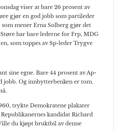
onsdag viser at bare 26 prosent av
øre gjør en god jobb som partileder
 som mener Erna Solberg gjør det
Støre har bare lederne for Frp, MDG
sten, som toppes av Sp-leder Trygve
ant sine egne. Bare 44 prosent av Ap-
d jobb. Og innbytterbenken er tom.
så.
1960, trykte Demokratene plakater
av Republikanernes kandidat Richard
Ville du kjøpt bruktbil av denne