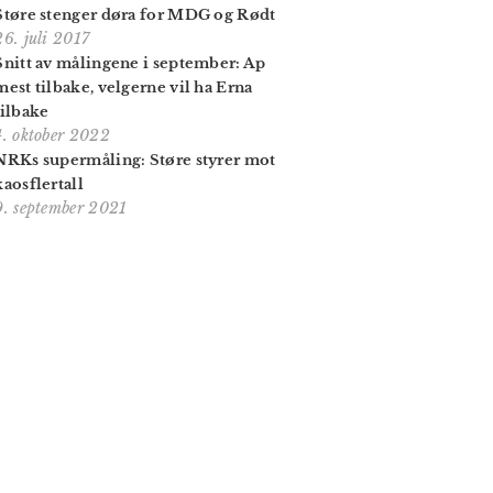
Støre stenger døra for MDG og Rødt
26. juli 2017
Snitt av målingene i september: Ap
mest tilbake, velgerne vil ha Erna
tilbake
4. oktober 2022
NRKs supermåling: Støre styrer mot
kaosflertall
9. september 2021