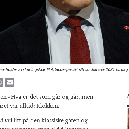
e holder avslutningstale til Arbeiderpartiet sitt landsmøte 2021 lørdag
P
E
ri
m
ten «Hva er det som går og går, men
n
ai
ret var alltid: Klokken.
t
l
i vri litt på den klassiske gåten og