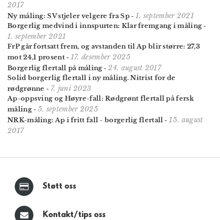
2017
1. september 2021
Ny måling: SV stjeler velgere fra Sp
-
Borgerlig medvind i innspurten: Klar fremgang i måling
-
1. september 2021
FrP går fortsatt frem, og avstanden til Ap blir større: 27,3
17. desember 2025
mot 24,1 prosent
-
24. august 2017
Borgerlig flertall på måling
-
Solid borgerlig flertall i ny måling. Nitrist for de
7. juni 2023
rødgrønne
-
Ap-oppsving og Høyre-fall: Rødgrønt flertall på fersk
5. september 2025
måling
-
15. august
NRK-måling: Ap i fritt fall - borgerlig flertall
-
2017
Støtt oss
Kontakt/tips oss