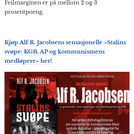
Feilmarginen er på mellom 2 og 3
prosentpoeng.
Kjøp Alf R. Jacobsens sensasjonelle «Stalins
svøpe: KGB, AP og kommunismens
medløpere» her!