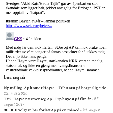
Les også
Ny måling: Ap knuser Høyre – FrP størst på borgerlig side
-
22. mai 2025
27.
TV2: Høyre nærmer seg Ap - Frp høyest på fire år
-
august 2017
24. august
90.000 velgere har forlatt Ap på en måned
-