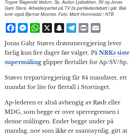
Trygve Slagsvold Vedum, Sp, Audun Lysbakken, SV og Jonas
Gahr Støre, Arbeiderpartiet på TV 2s partilederdebatt i går. Bak
lurer også Bjørnar Moxnes. Foto: Marit Hommedal / NTB
F
M
W
X
S
T
P
E
a
e
h
n
el
ri
m
Jonas Gahr Støres drømmeregjering lever
c
ss
at
a
e
n
ai
farlig kun fire dager før valget. På
NRKs siste
e
e
s
p
g
t
l
supermåling
glipper flertallet for Ap/SV/Sp.
b
n
A
c
r
o
g
p
h
a
Støres trepartiregjering får 84 mandater, ett
o
e
p
at
m
mandat for lite for flertall i Stortinget.
k
r
Ap-lederen er altså avhengig av Rødt eller
MDG, som begge er over sperregrensen i
denne målingen. Ender begge under på
mandag, noe som ikke er usannsynlig, gitt at