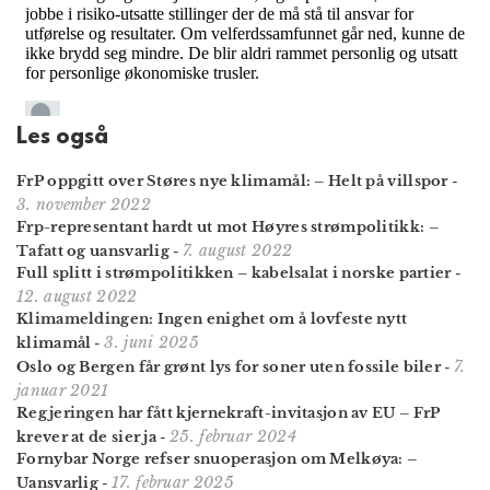
Les også
FrP oppgitt over Støres nye klimamål: – Helt på villspor
-
3. november 2022
Frp-representant hardt ut mot Høyres strømpolitikk: –
7. august 2022
Tafatt og uansvarlig
-
Full splitt i strømpolitikken – kabelsalat i norske partier
-
12. august 2022
Klima­meldingen: Ingen enighet om å lovfeste nytt
3. juni 2025
klimamål
-
7.
Oslo og Bergen får grønt lys for soner uten fossile biler
-
januar 2021
Regjeringen har fått kjernekraft-invitasjon av EU – FrP
25. februar 2024
krever at de sier ja
-
Fornybar Norge refser snuoperasjon om Melkøya: –
17. februar 2025
Uansvarlig
-