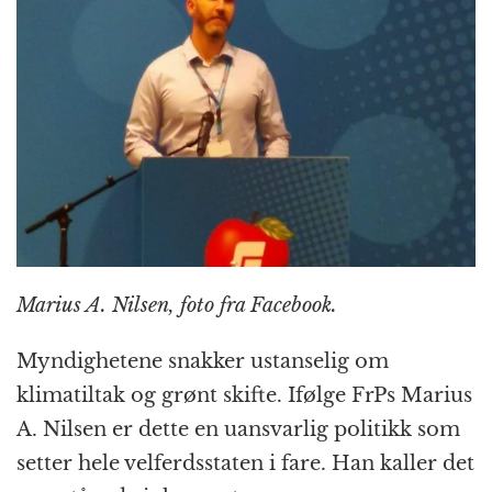
o
e
p
at
m
k
r
Marius A. Nilsen, foto fra Facebook.
Myndighetene snakker ustanselig om
klimatiltak og grønt skifte. Ifølge FrPs Marius
A. Nilsen er dette en uansvarlig politikk som
setter hele velferdsstaten i fare. Han kaller det