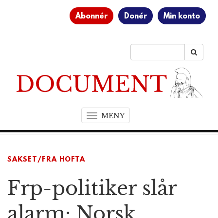
Abonnér
Donér
Min konto
MENY
T
o
g
g
SAKSET/FRA HOFTA
l
e
Frp-politiker slår
n
a
v
alarm: Norsk
i