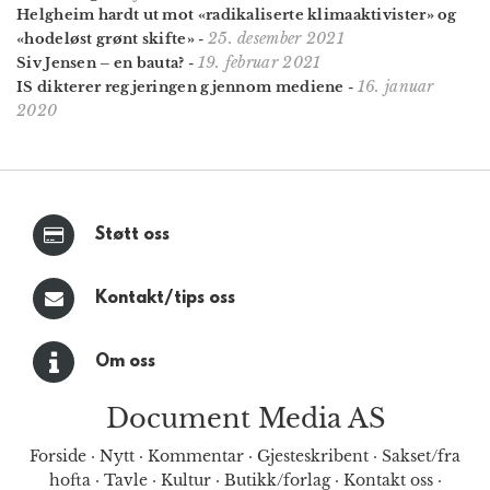
Helgheim hardt ut mot «radikal­iserte klima­aktivister» og
25. desember 2021
«hodeløst grønt skifte»
-
19. februar 2021
Siv Jensen – en bauta?
-
16. januar
IS dikterer regjeringen gjennom mediene
-
2020
Støtt oss
Kontakt/tips oss
Om oss
Document Media AS
Forside
·
Nytt
·
Kommentar
·
Gjesteskribent
·
Sakset/fra
hofta
·
Tavle
·
Kultur
·
Butikk/forlag
·
Kontakt oss
·