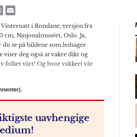
P
E
ri
m
Vinternatt i Rondane, versjon fra
n
ai
160 cm, Nasjonalmuséet, Oslo. Ja,
t
l
år du se på bildene som ledsager
 viser deg også at vakre dikt og
av folket vårt! Og hvor vakkert vår
m
nnenter).
iktigste uavhengige
edium!