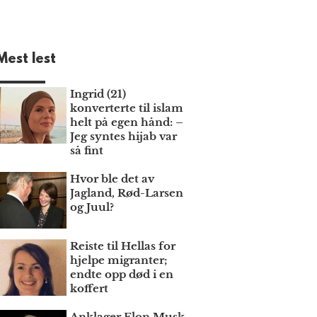
Mest lest
Ingrid (21)
konverterte til islam
helt på egen hånd: –
Jeg syntes hijab var
så fint
Hvor ble det av
Jagland, Rød-Larsen
og Juul?
Reiste til Hellas for
hjelpe migranter;
endte opp død i en
koffert
Anklager Elon Musk