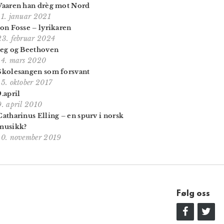
Vaaren han drèg mot Nord
11. januar 2021
Jon Fosse – lyrikaren
23. februar 2024
Jeg og Beethoven
14. mars 2020
Skolesangen som forsvant
15. oktober 2017
9.april
9. april 2010
Catharinus Elling – en spurv i norsk
musikk?
10. november 2019
Følg oss