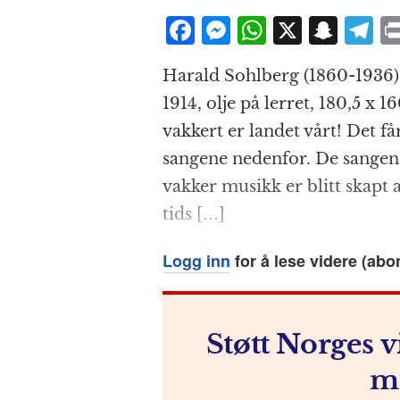
F
M
W
X
S
T
a
e
h
n
el
Harald Sohlberg (1860-1936) 
c
ss
at
a
e
1914, olje på lerret, 180,5 x 
e
e
s
p
g
vakkert er landet vårt! Det f
b
n
A
c
r
sangene nedenfor. De sangene
o
g
p
h
a
vakker musikk er blitt skapt 
o
e
p
at
tids […]
k
r
Logg inn
for å lese videre (abo
Støtt Norges v
m