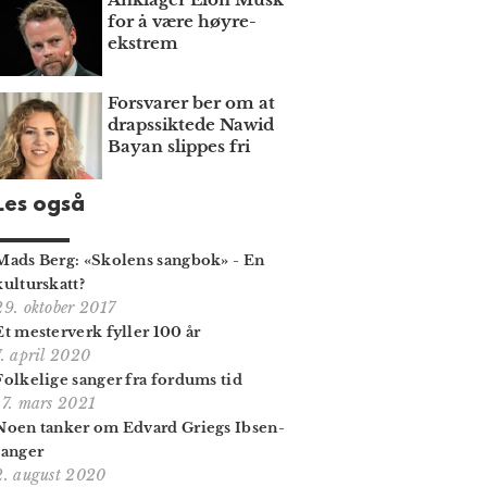
for å være høyre­
ekstrem
Forsvarer ber om at
draps­siktede Nawid
Bayan slippes fri
Les også
Mads Berg: «Skolens sangbok» - En
kulturskatt?
29. oktober 2017
Et mesterverk fyller 100 år
7. april 2020
Folkelige sanger fra fordums tid
17. mars 2021
Noen tanker om Edvard Griegs Ibsen-
sanger
2. august 2020